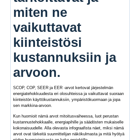
miten ne
vaikuttavat
kiinteistösi
kustannuksiin ja
arvoon.
SCOP, COP, SEER ja EER -arvot kertovat järjestelmän
energiatehokkuudesta eri olosuhteissa ja vaikuttavat suoraan
kiinteistön käyttökustannuksiin, ympäristökuormaan ja jopa
sen markkina-arvoon.
Kun huomioit nämä arvot mitoitusvaiheessa, luot perustan
kustannustehokkaalle, energiapihille ja säädösten mukaiselle
kokonaisuudelle. Alla olevasta infograafista näet, miksi nämä
arvot ovat tärkeitä suunnittelijan näkökulmasta ja mitä hyötyä
niiden huomioimisesta on koko projektille.