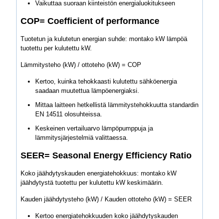
Vaikuttaa suoraan kiinteistön energialuokitukseen
COP= Coefficient of performance
Tuotetun ja kulutetun energian suhde: montako kW lämpöä
tuotettu per kulutettu kW.
Lämmitysteho (kW) / ottoteho (kW) = COP
Kertoo, kuinka tehokkaasti kulutettu sähköenergia
saadaan muutettua lämpöenergiaksi.
Mittaa laitteen hetkellistä lämmitystehokkuutta standardin
EN 14511 olosuhteissa.
Keskeinen vertailuarvo lämpöpumppuja ja
lämmitysjärjestelmiä valittaessa.
SEER= Seasonal Energy Efficiency Ratio
Koko jäähdytyskauden energiatehokkuus: montako kW
jäähdytystä tuotettu per kulutettu kW keskimäärin.
Kauden jäähdytysteho (kW) / Kauden ottoteho (kW) = SEER
Kertoo energiatehokkuuden koko jäähdytyskauden