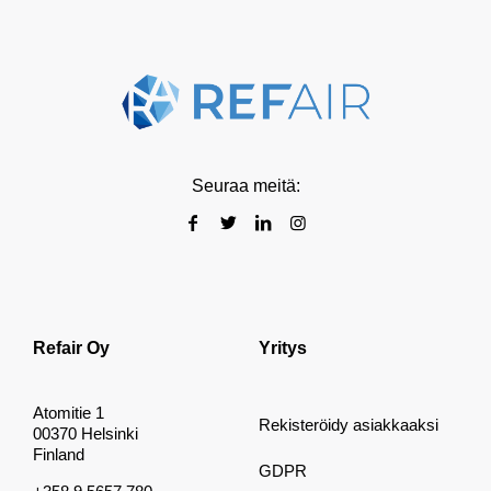
Seuraa meitä:
Refair Oy
Yritys
Atomitie 1
Rekisteröidy asiakkaaksi
00370 Helsinki
Finland
GDPR