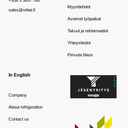
+358 9 5657 780
Myyntiehdot
sales@refair.fi
Avoimet työpaikat
Takuut ja reklamaatiot
Yhteystiedot
Peruuta tilaus
In English
Company
About refrigeration
Contact us