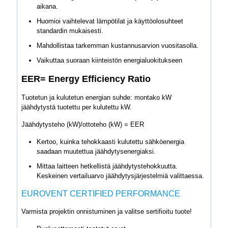
aikana.
Huomioi vaihtelevat lämpötilat ja käyttöolosuhteet
standardin mukaisesti.
Mahdollistaa tarkemman kustannusarvion vuositasolla.
Vaikuttaa suoraan kiinteistön energialuokitukseen
EER= Energy Efficiency Ratio
Tuotetun ja kulutetun energian suhde: montako kW
jäähdytystä tuotettu per kulutettu kW.
Jäähdytysteho (kW)/ottoteho (kW) = EER
Kertoo, kuinka tehokkaasti kulutettu sähköenergia
saadaan muutettua jäähdytysenergiaksi.
Mittaa laitteen hetkellistä jäähdytystehokkuutta.
Keskeinen vertailuarvo jäähdytysjärjestelmiä valittaessa.
EUROVENT CERTIFIED PERFORMANCE
Varmista projektin onnistuminen ja valitse sertifioitu tuote!