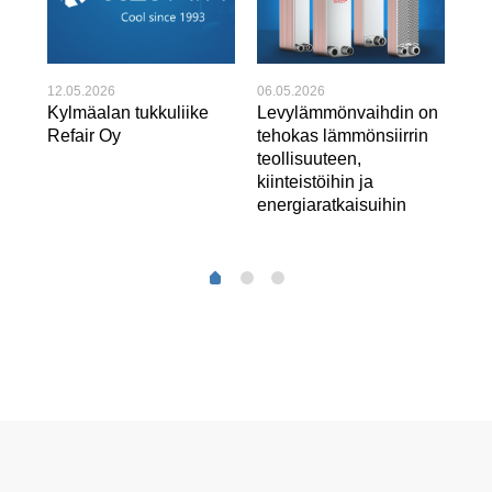
12.05.2026
06.05.2026
22.
Kylmäalan tukkuliike
Levylämmönvaihdin on
Huo
Refair Oy
tehokas lämmönsiirrin
var
teollisuuteen,
jä
kiinteistöihin ja
asi
energiaratkaisuihin