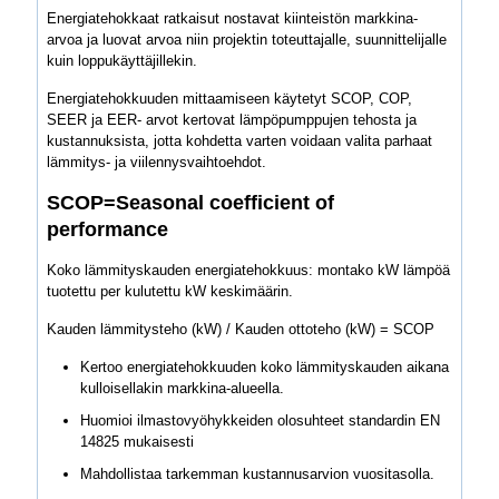
Energiatehokkaat ratkaisut nostavat kiinteistön markkina-
arvoa ja luovat arvoa niin projektin toteuttajalle, suunnittelijalle
kuin loppukäyttäjillekin.
Energiatehokkuuden mittaamiseen käytetyt SCOP, COP,
SEER ja EER- arvot kertovat lämpöpumppujen tehosta ja
kustannuksista, jotta kohdetta varten voidaan valita parhaat
lämmitys- ja viilennysvaihtoehdot.
SCOP=Seasonal coefficient of
performance
Koko lämmityskauden energiatehokkuus: montako kW lämpöä
tuotettu per kulutettu kW keskimäärin.
Kauden lämmitysteho (kW) / Kauden ottoteho (kW) = SCOP
Kertoo energiatehokkuuden koko lämmityskauden aikana
kulloisellakin markkina-alueella.
Huomioi ilmastovyöhykkeiden olosuhteet standardin EN
14825 mukaisesti
Mahdollistaa tarkemman kustannusarvion vuositasolla.