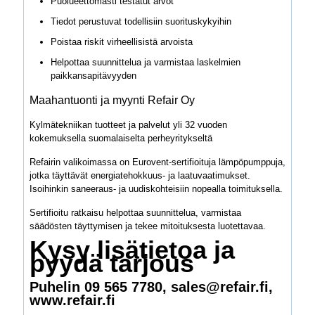
Puolueettomasti testatut arvot
Tiedot perustuvat todellisiin suorituskykyihin
Poistaa riskit virheellisistä arvoista
Helpottaa suunnittelua ja varmistaa laskelmien
paikkansapitävyyden
Maahantuonti ja myynti Refair Oy
Kylmätekniikan tuotteet ja palvelut yli 32 vuoden
kokemuksella suomalaiselta perheyritykseltä
Refairin valikoimassa on Eurovent-sertifioituja lämpöpumppuja,
jotka täyttävät energiatehokkuus- ja laatuvaatimukset.
Isoihinkin saneeraus- ja uudiskohteisiin nopealla toimituksella.
Sertifioitu ratkaisu helpottaa suunnittelua, varmistaa
säädösten täyttymisen ja tekee mitoituksesta luotettavaa.
Kysy lisätietoa ja
pyydä tarjous
Puhelin 09 565 7780, sales@refair.fi,
www.refair.fi