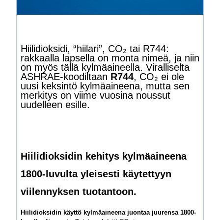
Hiilidioksidi, “hiilari”, CO₂ tai R744:
rakkaalla lapsella on monta nimeä, ja niin
on myös tällä kylmäaineella. Viralliselta
ASHRAE-koodiltaan
R744
, CO₂ ei ole
uusi keksintö kylmäaineena, mutta sen
merkitys on viime vuosina noussut
uudelleen esille.
Hiilidioksidin kehitys kylmäaineena
1800-luvulta yleisesti käytettyyn
viilennyksen tuotantoon.
Hiilidioksidin käyttö kylmäaineena juontaa juurensa 1800-