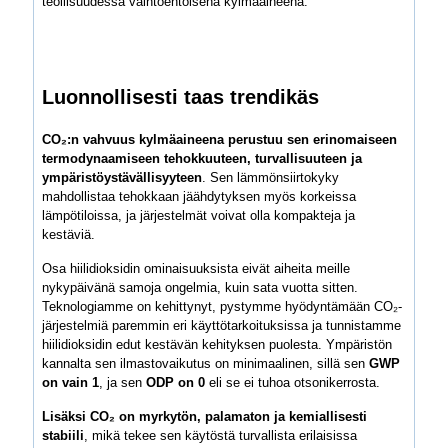
teollisuudessa vaihtoehtoisena kylmäaineena.
Luonnollisesti taas trendikäs
CO₂:n vahvuus kylmäaineena perustuu sen erinomaiseen
termodynaamiseen tehokkuuteen, turvallisuuteen ja
ympäristöystävällisyyteen
. Sen lämmönsiirtokyky
mahdollistaa tehokkaan jäähdytyksen myös korkeissa
lämpötiloissa, ja järjestelmät voivat olla kompakteja ja
kestäviä.
Osa hiilidioksidin ominaisuuksista eivät aiheita meille
nykypäivänä samoja ongelmia, kuin sata vuotta sitten.
Teknologiamme on kehittynyt, pystymme hyödyntämään CO₂-
järjestelmiä paremmin eri käyttötarkoituksissa ja tunnistamme
hiilidioksidin edut kestävän kehityksen puolesta. Ympäristön
kannalta sen ilmastovaikutus on minimaalinen, sillä sen
GWP
on vain 1
, ja sen
ODP on 0
eli se ei tuhoa otsonikerrosta.
Lisäksi CO₂ on myrkytön, palamaton ja kemiallisesti
stabiili
, mikä tekee sen käytöstä turvallista erilaisissa