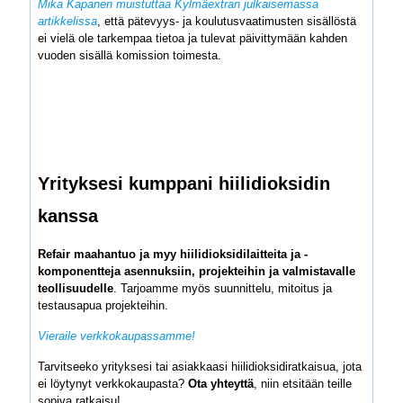
Mika Kapanen muistuttaa Kylmäextran julkaisemassa
artikkelissa
, että pätevyys- ja koulutusvaatimusten sisällöstä
ei vielä ole tarkempaa tietoa ja tulevat päivittymään kahden
vuoden sisällä komission toimesta.
Yrityksesi kumppani hiilidioksidin
kanssa
Refair maahantuo ja myy hiilidioksidilaitteita ja -
komponentteja asennuksiin, projekteihin ja valmistavalle
teollisuudelle
. Tarjoamme myös suunnittelu, mitoitus ja
testausapua projekteihin.
Vieraile verkkokaupassamme!
Tarvitseeko yrityksesi tai asiakkaasi hiilidioksidiratkaisua, jota
ei löytynyt verkkokaupasta?
Ota yhteyttä
, niin etsitään teille
sopiva ratkaisu!