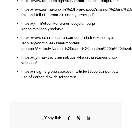
https://www.rsi.edu/blog/hvacr/carbon-dioxide-refrigerant/
https://www.ashrae.org/file%20library/about/mission%20and%2
rise-and-fall-of-carbon-dioxide-systems.pdf
https://ym.fi/otsonikerroksen-suojelun-eu-ja-
kansainvalinen-yhteistyo
https://www.scientificamerican.com/article/ozone-layer-
recovery-continues-under-montreal
protocol/#:~:text=Nations%20came%20together%20to%20dev
https://kylmaextra.fi/teemat/uusi-f-kaasuasetus-astunut-
voimaan/
https://insights.globalspec.com/article/13856/transcritical-
use-of-carbon-dioxide-refrigerant
Copy link