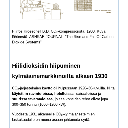
Piirros Kroeschell B.D. CO₂-kompressorista, 1930. Kuva
lähteestä: ASHRAE JOURNAL: ”The Rise and Fall Of Carbon
Dioxide Systems”
Hiilidioksidin hiipuminen
kylmäainemarkkinoilta alkaen 1930
CO₂-järjestelmien käyttö oli huipussaan 1920–30-luvuilla. Niitä
käytettiin ravintoloissa, hotelleissa, sairaaloissa ja
suurissa tavarataloissa
, joissa koneiden tehot olivat jopa
300–350 tonnia (1050–1200 kW).
Vuodesta 1931 alkaneelle CO₂-kylmäjärjestelmien
laskukaudelle on monia asiaan johtaneita syitä: