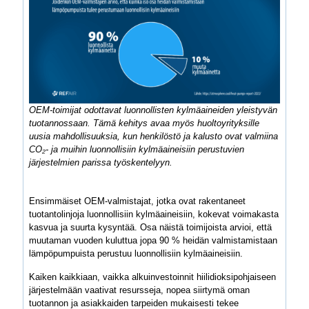
OEM-toimijat odottavat luonnollisten kylmäaineiden yleistyvän
tuotannossaan. Tämä kehitys avaa myös huoltoyrityksille
uusia mahdollisuuksia, kun henkilöstö ja kalusto ovat valmiina
CO₂- ja muihin luonnollisiin kylmäaineisiin perustuvien
järjestelmien parissa työskentelyyn.
Ensimmäiset OEM-valmistajat, jotka ovat rakentaneet
tuotantolinjoja luonnollisiin kylmäaineisiin, kokevat voimakasta
kasvua ja suurta kysyntää. Osa näistä toimijoista arvioi, että
muutaman vuoden kuluttua jopa 90 % heidän valmistamistaan
lämpöpumpuista perustuu luonnollisiin kylmäaineisiin.
Kaiken kaikkiaan, vaikka alkuinvestoinnit hiilidioksipohjaiseen
järjestelmään vaativat resursseja, nopea siirtymä oman
tuotannon ja asiakkaiden tarpeiden mukaisesti tekee