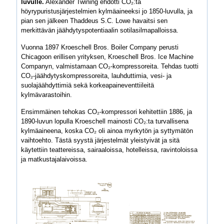
luvulle.
Alexander Twining ehdotti CO₂:ta
höyrypuristusjärjestelmien kylmäaineeksi jo 1850-luvulla, ja
pian sen jälkeen Thaddeus S.C. Lowe havaitsi sen
merkittävän jäähdytyspotentiaalin sotilasilmapalloissa.
Vuonna 1897 Kroeschell Bros. Boiler Company perusti
Chicagoon erillisen yrityksen, Kroeschell Bros. Ice Machine
Companyn, valmistamaan CO₂-kompressoreita. Tehdas tuotti
CO₂-jäähdytyskompressoreita, lauhduttimia, vesi- ja
suolajäähdyttimiä sekä korkeapaineventtiileitä
kylmävarastoihin.
Ensimmäinen tehokas CO₂-kompressori kehitettiin 1886, ja
1890-luvun lopulla Kroeschell mainosti CO₂:ta turvallisena
kylmäaineena, koska CO₂ oli ainoa myrkytön ja syttymätön
vaihtoehto. Tästä syystä järjestelmät yleistyivät ja sitä
käytettiin teattereissa, sairaaloissa, hotelleissa, ravintoloissa
ja matkustajalaivoissa.