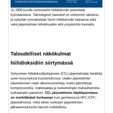
Jo 1800-luvulla tunnistettiin hiilidioksidin potentiaali
kylmäaineena. Teknologiset haasteet on sittemmin ratkaistu,
ja nykyään ymmärretään hyvin hiilidioksidin tarjoamat edut
sekä järjestelmien tehokkuuden että ympäristön kannalta.
Taloudelliset näkökulmat
hiilidioksidiin siirtymässä
Siirtyminen hiilidioksidipohjaiseen (CO₂) järjestelmään herättää
usein kysymyksiä kustannuksista. Uuden järjestelmän
rakentaminen vaatii alkuinvestointeja, kuten päivitettyjä
kompressoreita, materiaaleja ja tuotantolinjan mukauttamista
korkeampiin paineisiin.
CO₂-järjestelmien käyttöpainetaso
on merkittävästi korkeampi
kuin perinteisissä HFC-/CFC-
järjestelmissä, mikä tekee vanhojen järjestelmien
jälkiasennuksesta harvoin mahdollista.