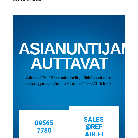
ASIANUNTIJAM
AUTTAVAT
Arkisin 7.30-16.00 soittamalla, sähköpostitse tai
noutomyymälässämme Atomitie 1 00370 Helsinki!
SALES
09565
@REF
7780
AIR.FI