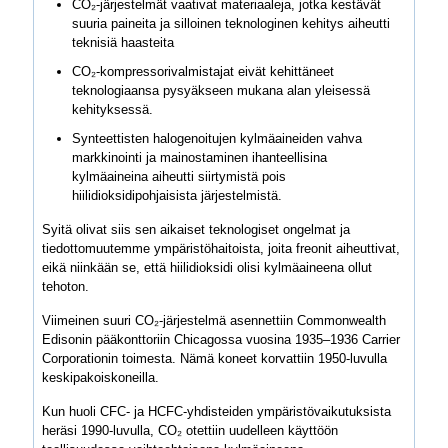
CO₂-järjestelmät vaativat materiaaleja, jotka kestävät
suuria paineita ja silloinen teknologinen kehitys aiheutti
teknisiä haasteita
CO₂-kompressorivalmistajat eivät kehittäneet
teknologiaansa pysyäkseen mukana alan yleisessä
kehityksessä.
Synteettisten halogenoitujen kylmäaineiden vahva
markkinointi ja mainostaminen ihanteellisina
kylmäaineina aiheutti siirtymistä pois
hiilidioksidipohjaisista järjestelmistä.
Syitä olivat siis sen aikaiset teknologiset ongelmat ja
tiedottomuutemme ympäristöhaitoista, joita freonit aiheuttivat,
eikä niinkään se, että hiilidioksidi olisi kylmäaineena ollut
tehoton.
Viimeinen suuri CO₂-järjestelmä asennettiin Commonwealth
Edisonin pääkonttoriin Chicagossa vuosina 1935–1936 Carrier
Corporationin toimesta. Nämä koneet korvattiin 1950-luvulla
keskipakoiskoneilla.
Kun huoli CFC- ja HCFC-yhdisteiden ympäristövaikutuksista
heräsi 1990-luvulla, CO₂ otettiin uudelleen käyttöön