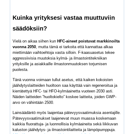
Kuinka yrityksesi vastaa muuttuviin
säädöksiin?
Vielä on aikaa siihen kun
HFC-aineet poistuvat markkinoilta
vuonna 2050
, mutta tämä ei tarkoita että kannattaa alkaa
miettimään vaihtoehtoja vasta silloin. F-kaasuasetus tekee
aggressiivisia muutoksia kylmä- ja ilmastointitekniikan
yrityksille ja asiakkaille ilmastonmuutoksen torjumisen
puolesta.
Tänä vuonna voimaan tullut asetus, että kaiken kokoisten
jäähdytyslaitteiden huoltoon saa käyttää vain regeneroitua ja
kierrätettyä HFC- tai HFO-kylmäainetta vuoteen 2030 asti.
Näiden laitteiden ”huoltokielto” koskee laitteita, joiden GWP-
arvo on vähintään 2500.
Lainsäädäntö myös laajentaa pätevyysvaatimuksia asentajille.
Pätevyysvaatimukset laajenevat muun muassa koskemaan
kaikkia fluorattuja- ja luonnollisia kylmäaineita sekä liikkuvan
kaluston jäähdytys- ja ilmastointilaitteita ja lämpöpumppuja.