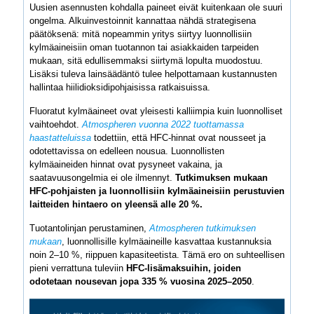
Uusien asennusten kohdalla paineet eivät kuitenkaan ole suuri
ongelma. Alkuinvestoinnit kannattaa nähdä strategisena
päätöksenä: mitä nopeammin yritys siirtyy luonnollisiin
kylmäaineisiin oman tuotannon tai asiakkaiden tarpeiden
mukaan, sitä edullisemmaksi siirtymä lopulta muodostuu.
Lisäksi tuleva lainsäädäntö tulee helpottamaan kustannusten
hallintaa hiilidioksidipohjaisissa ratkaisuissa.
Fluoratut kylmäaineet ovat yleisesti kalliimpia kuin luonnolliset
vaihtoehdot.
Atmospheren vuonna 2022 tuottamassa
haastatteluissa
todettiin, että HFC-hinnat ovat nousseet ja
odotettavissa on edelleen nousua. Luonnollisten
kylmäaineiden hinnat ovat pysyneet vakaina, ja
saatavuusongelmia ei ole ilmennyt.
Tutkimuksen mukaan
HFC-pohjaisten ja luonnollisiin kylmäaineisiin perustuvien
laitteiden hintaero on yleensä alle 20 %.
Tuotantolinjan perustaminen,
Atmospheren tutkimuksen
mukaan
, luonnollisille kylmäaineille kasvattaa kustannuksia
noin 2–10 %, riippuen kapasiteetista. Tämä ero on suhteellisen
pieni verrattuna tuleviin
HFC-lisämaksuihin, joiden
odotetaan nousevan jopa 335 % vuosina 2025–2050
.