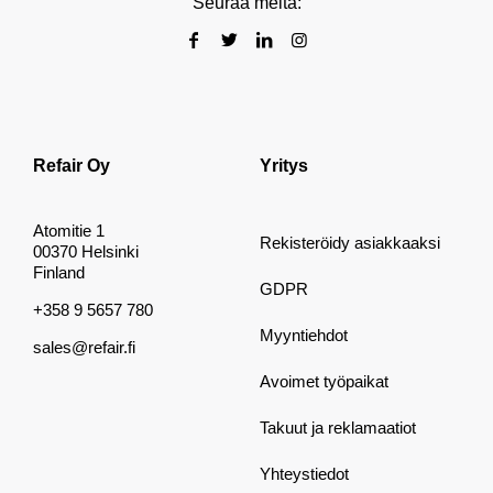
Seuraa meitä:
Refair Oy
Yritys
Atomitie 1
Rekisteröidy asiakkaaksi
00370 Helsinki
Finland
GDPR
+358 9 5657 780
Myyntiehdot
sales@refair.fi
Avoimet työpaikat
Takuut ja reklamaatiot
Yhteystiedot