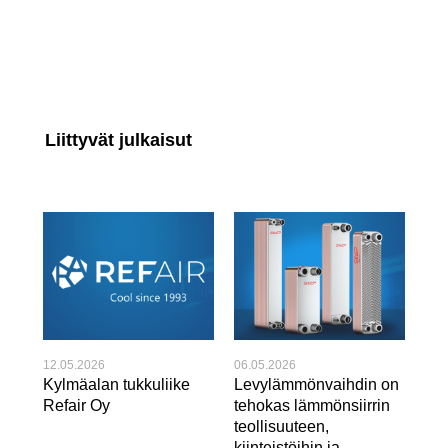
Liittyvät julkaisut
12.05.2026
06.05.2026
22.
Kylmäalan tukkuliike
Levylämmönvaihdin on
Huo
Refair Oy
tehokas lämmönsiirrin
var
teollisuuteen,
jä
kiinteistöihin ja
asi