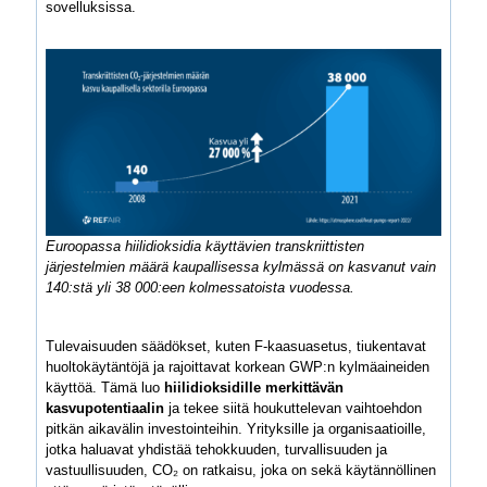
sovelluksissa.
Euroopassa hiilidioksidia käyttävien transkriittisten
järjestelmien määrä kaupallisessa kylmässä on kasvanut vain
140:stä yli 38 000:een kolmessatoista vuodessa.
Tulevaisuuden säädökset, kuten F-kaasuasetus, tiukentavat
huoltokäytäntöjä ja rajoittavat korkean GWP:n kylmäaineiden
käyttöä. Tämä luo
hiilidioksidille merkittävän
kasvupotentiaalin
ja tekee siitä houkuttelevan vaihtoehdon
pitkän aikavälin investointeihin. Yrityksille ja organisaatioille,
jotka haluavat yhdistää tehokkuuden, turvallisuuden ja
vastuullisuuden, CO₂ on ratkaisu, joka on sekä käytännöllinen