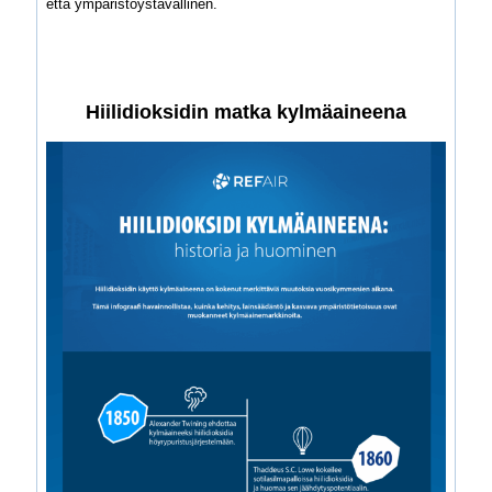
että ympäristöystävällinen.
Hiilidioksidin matka kylmäaineena