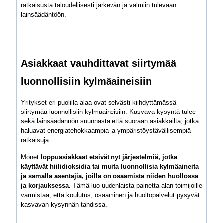
ratkaisusta taloudellisesti järkevän ja valmiin tulevaan
lainsäädäntöön.
Asiakkaat vauhdittavat siirtymää
luonnollisiin kylmäaineisiin
Yritykset eri puolilla alaa ovat selvästi kiihdyttämässä
siirtymää luonnollisiin kylmäaineisiin. Kasvava kysyntä tulee
sekä lainsäädännön suunnasta että suoraan asiakkailta, jotka
haluavat energiatehokkaampia ja ympäristöystävällisempiä
ratkaisuja.
Monet
loppuasiakkaat etsivät nyt järjestelmiä, jotka
käyttävät hiilidioksidia tai muita luonnollisia kylmäaineita
ja samalla asentajia, joilla on osaamista niiden huollossa
ja korjauksessa.
Tämä luo uudenlaista painetta alan toimijoille
varmistaa, että koulutus, osaaminen ja huoltopalvelut pysyvät
kasvavan kysynnän tahdissa.