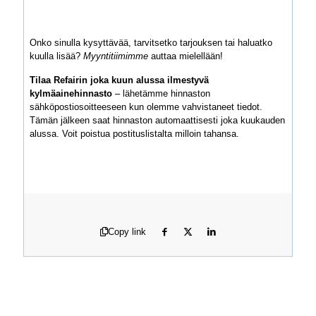
Onko sinulla kysyttävää, tarvitsetko tarjouksen tai haluatko
kuulla lisää?
Myyntitiimimme
auttaa mielellään!
Tilaa Refairin joka kuun alussa ilmestyvä
kylmäainehinnasto
– lähetämme hinnaston
sähköpostiosoitteeseen kun olemme vahvistaneet tiedot.
Tämän jälkeen saat hinnaston automaattisesti joka kuukauden
alussa. Voit poistua postituslistalta milloin tahansa.
Copy link