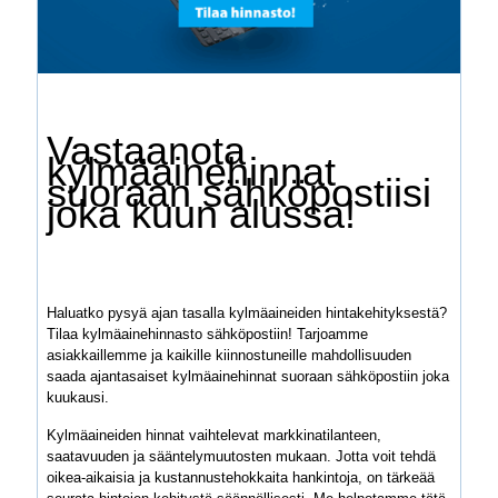
Vastaanota
kylmäainehinnat
suoraan sähköpostiisi
joka kuun alussa!
Haluatko pysyä ajan tasalla kylmäaineiden hintakehityksestä?
Tilaa kylmäainehinnasto sähköpostiin! Tarjoamme
asiakkaillemme ja kaikille kiinnostuneille mahdollisuuden
saada ajantasaiset kylmäainehinnat suoraan sähköpostiin joka
kuukausi.
Kylmäaineiden hinnat vaihtelevat markkinatilanteen,
saatavuuden ja sääntelymuutosten mukaan. Jotta voit tehdä
oikea-aikaisia ja kustannustehokkaita hankintoja, on tärkeää