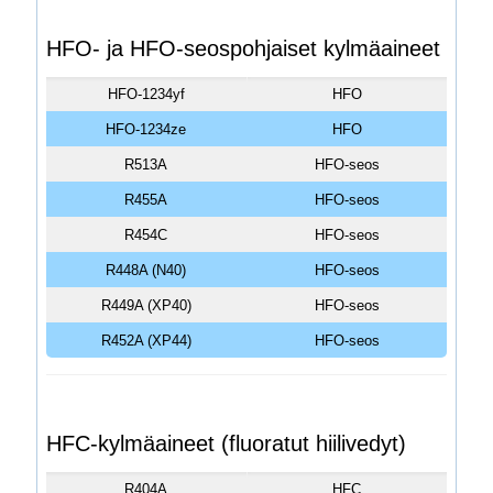
HFO- ja HFO-seospohjaiset kylmäaineet
HFO-1234yf
HFO
HFO-1234ze
HFO
R513A
HFO-seos
R455A
HFO-seos
R454C
HFO-seos
R448A (N40)
HFO-seos
R449A (XP40)
HFO-seos
R452A (XP44)
HFO-seos
HFC-kylmäaineet (fluoratut hiilivedyt)
R404A
HFC