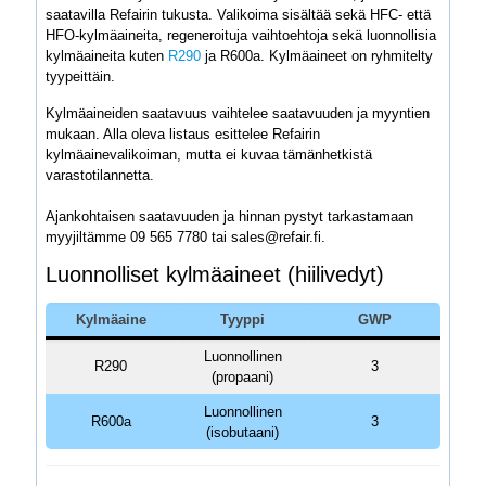
saatavilla Refairin tukusta. Valikoima sisältää sekä HFC- että
HFO-kylmäaineita, regeneroituja vaihtoehtoja sekä luonnollisia
kylmäaineita kuten
R290
ja R600a. Kylmäaineet on ryhmitelty
tyypeittäin.
Kylmäaineiden saatavuus vaihtelee saatavuuden ja myyntien
mukaan. Alla oleva listaus esittelee Refairin
kylmäainevalikoiman, mutta ei kuvaa tämänhetkistä
varastotilannetta.
Ajankohtaisen saatavuuden ja hinnan pystyt tarkastamaan
myyjiltämme 09 565 7780 tai sales@refair.fi.
Luonnolliset kylmäaineet (hiilivedyt)
Kylmäaine
Tyyppi
GWP
Luonnollinen
R290
3
(propaani)
Luonnollinen
R600a
3
(isobutaani)