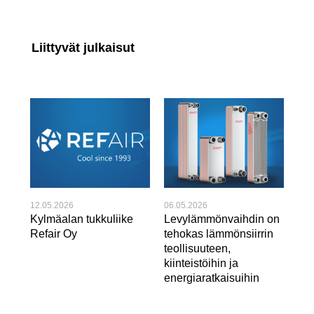
Liittyvät julkaisut
12.05.2026
06.05.2026
22.
Kylmäalan tukkuliike
Levylämmönvaihdin on
Huo
Refair Oy
tehokas lämmönsiirrin
var
teollisuuteen,
jä
kiinteistöihin ja
asi
energiaratkaisuihin