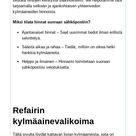
seurata hintojen kehitystä säännöllisesti. Me helpotamme tätä
tarjoamalla selkeän ja ajankohtaisen yhteenvedon
kylmäaineiden hinnoista.
Miksi tilata hinnat suoraan sähköpostiin?
Ajantasaiset hinnat – Saat uusimmat tiedot ilman erillistä
selvittelyä.
Säästä aikaa ja rahaa – Tiedät, milloin on oikea hetki
hankkia kylmäaineita.
Helppo ja ilmainen – Hinnasto toimitetaan suoraan
sähköpostiisi veloituksetta.
Refairin
kylmäainevalikoima
Tältä sivulta löydät kattavan listan kylmäaineista, joita on