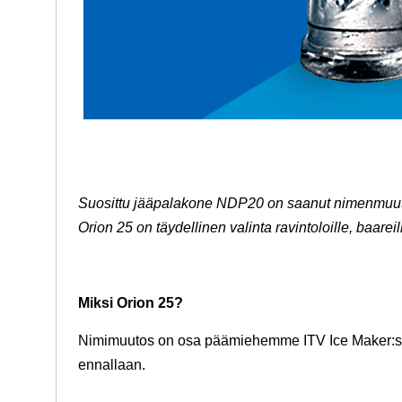
Suosittu jääpalakone NDP20 on saanut nimenmuutok
Orion 25 on täydellinen valinta ravintoloille, baareill
Miksi Orion 25?
Nimimuutos on osa päämiehemme ITV Ice Maker:sin 
ennallaan.