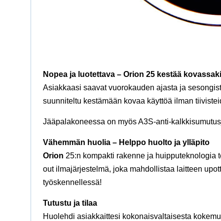
Nopea ja luotettava – Orion 25 kestää kovassak
Asiakkaasi saavat vuorokauden ajasta ja sesongist
suunniteltu kestämään kovaa käyttöä ilman tiivisteid
Jääpalakoneessa on myös A3S-anti-kalkkisumutusjär
Vähemmän huolia – Helppo huolto ja ylläpito
Orion
25:n kompakti rakenne ja huipputeknologia tek
out ilmajärjestelmä, joka mahdollistaa laitteen upot
työskennellessä!
Tutustu ja tilaa
Huolehdi asiakkaittesi kokonaisvaltaisesta kokemuk