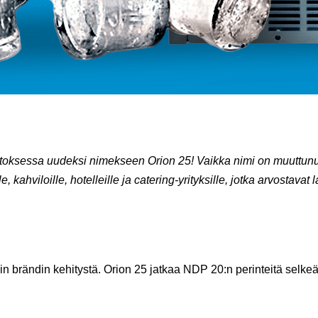
sessa uudeksi nimekseen Orion 25! Vaikka nimi on muuttunut, 
e, kahviloille, hotelleille ja catering-yrityksille, jotka arvostavat
brändin kehitystä. Orion 25 jatkaa NDP 20:n perinteitä selkeä