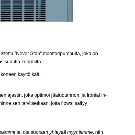
ustettu ”Never Stop” moottoripumpulla, joka on
s suurilla kuormilla.
 koneen käyttöikää.
n ajastin, joka optimoi jäätuotannon, ja frontal in-
nne sen tarvitsetkaan, jotta flowsi säilyy
assamme
tai ota suoraan
yhteyttä myyntiimme
, niin