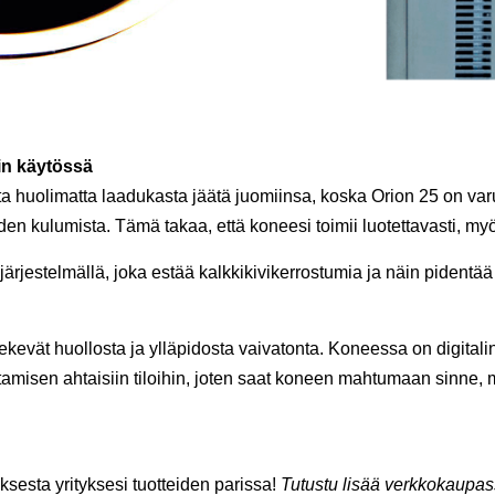
in käytössä
a huolimatta laadukasta jäätä juomiinsa, koska Orion 25 on var
en kulumista. Tämä takaa, että koneesi toimii luotettavasti, myö
jestelmällä, joka estää kalkkikivikerrostumia ja näin pidentää
evät huollosta ja ylläpidosta vaivatonta. Koneessa on digitaline
tamisen ahtaisiin tiloihin, joten saat koneen mahtumaan sinne, mi
sesta yrityksesi tuotteiden parissa!
Tutustu lisää verkkokaup