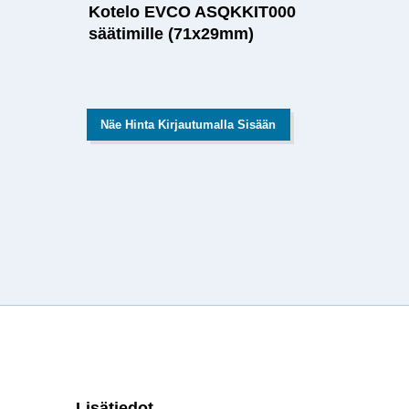
Kotelo EVCO ASQKKIT000
säätimille (71x29mm)
Näe Hinta Kirjautumalla Sisään
Lisätiedot