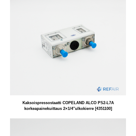
Kaksoispressostaatti COPELAND ALCO PS2-L7A
korkeapainekuittaus 2×1/4″ulkokierre [4351100]