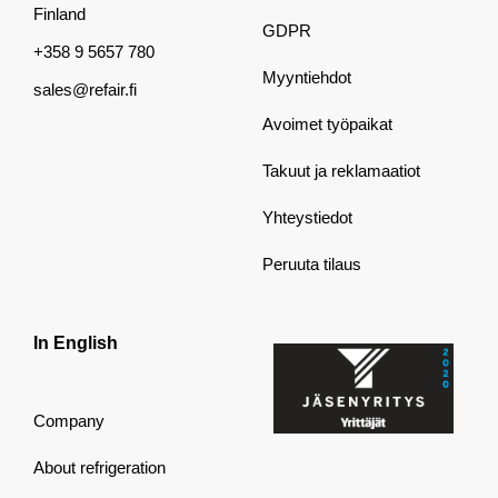
Finland
GDPR
+358 9 5657 780
Myyntiehdot
sales@refair.fi
Avoimet työpaikat
Takuut ja reklamaatiot
Yhteystiedot
Peruuta tilaus
In English
Company
About refrigeration