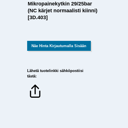
Mikropainekytkin 29/25bar
(NC kärjet normaalisti kiinni)
[3D.403]
Näe Hinta Kirjautumalla Sisään
Lähetä tuotelinkki sähköpostiisi
tästä: