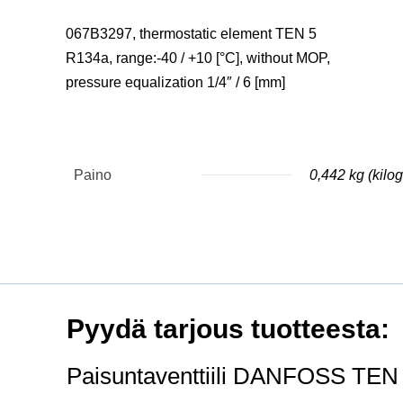
067B3297, thermostatic element TEN 5
R134a, range:-40 / +10 [°C], without MOP,
pressure equalization 1/4″ / 6 [mm]
Paino
0,442 kg (kil
Pyydä tarjous tuotteesta:
Paisuntaventtiili DANFOSS TEN 