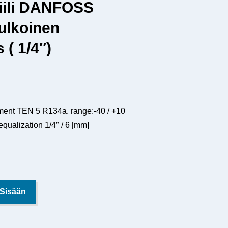
iili DANFOSS
ulkoinen
 ( 1/4″)
ment TEN 5 R134a, range:-40 / +10
equalization 1/4″ / 6 [mm]
 Sisään