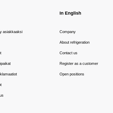
In English
dy asiakkaaksi
Company
About refrigeration
t
Contact us
öpaikat
Register as a customer
eklamaatiot
Open positions
t
aus