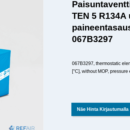
Paisuntaventt
TEN 5 R134A 
paineentasaus
067B3297
067B3297, thermostatic ele
[°C], without MOP, pressure 
Näe Hinta Kirjautumalla