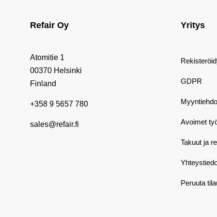
Refair Oy
Yritys
Atomitie 1
Rekisteröi
00370 Helsinki
GDPR
Finland
Myyntiehdo
+358 9 5657 780
Avoimet ty
sales@refair.fi
Takuut ja r
Yhteystiedo
Peruuta til