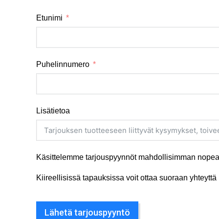
Etunimi
Puhelinnumero
Lisätietoa
Käsittelemme tarjouspyynnöt mahdollisimman nopeas
Kiireellisissä tapauksissa voit ottaa suoraan yhteyt
Lähetä tarjouspyyntö