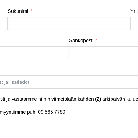
Sukunimi
Yri
Sähköposti
ti ja vastaamme niihin viimeistään kahden
(2)
arkipäivän kulue
tä myyntiimme puh.
09 565 7780
.