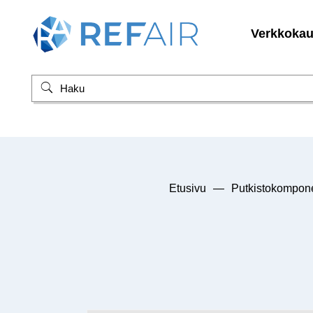
Verkkoka
Etusivu
—
Putkistokompone