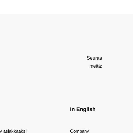
Seuraa
meitä:
In English
dy asiakkaaksi
Company