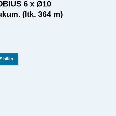
OBIUS 6 x Ø10
kum. (ltk. 364 m)
 Sisään