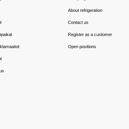
About refrigeration
t
Contact us
öpaikat
Register as a customer
eklamaatiot
Open positions
t
aus