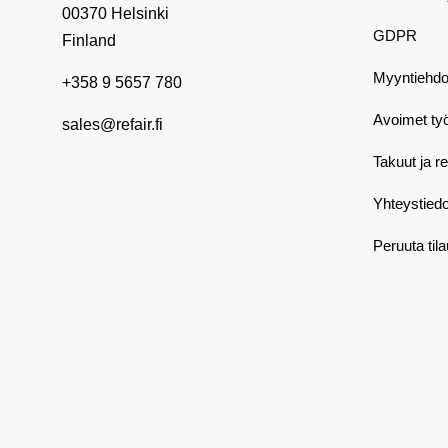
00370 Helsinki
GDPR
Finland
Myyntiehdo
+358 9 5657 780
Avoimet ty
sales@refair.fi
Takuut ja r
Yhteystiedo
Peruuta til