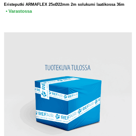
Eristeputki ARMAFLEX 25xØ22mm 2m solukumi laatikossa 36m
• Varastossa