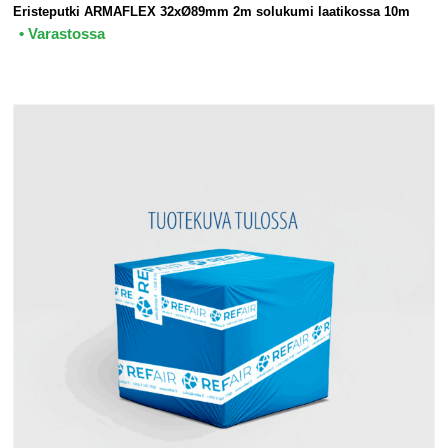
Eristeputki ARMAFLEX 32xØ89mm 2m solukumi laatikossa 10m
• Varastossa