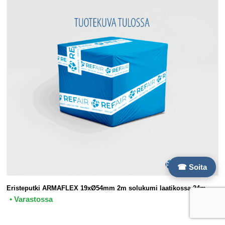
☎ Soita
Eristeputki ARMAFLEX 19xØ54mm 2m solukumi laatikossa 24m
• Varastossa