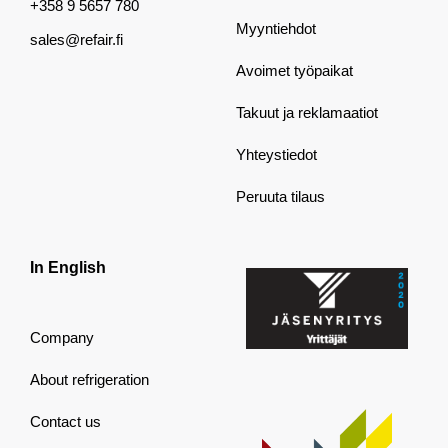
+358 9 5657 780
Myyntiehdot
sales@refair.fi
Avoimet työpaikat
Takuut ja reklamaatiot
Yhteystiedot
Peruuta tilaus
In English
Company
About refrigeration
Contact us