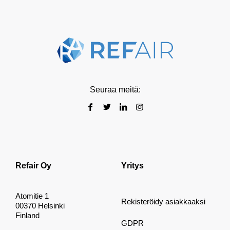
Seuraa meitä:
Refair Oy
Yritys
Atomitie 1
Rekisteröidy asiakkaaksi
00370 Helsinki
Finland
GDPR