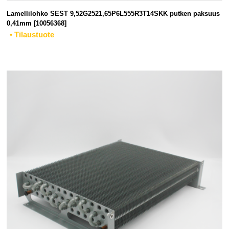
Lamellilohko SEST 9,52G2521,65P6L555R3T14SKK putken paksuus
0,41mm [10056368]
• Tilaustuote