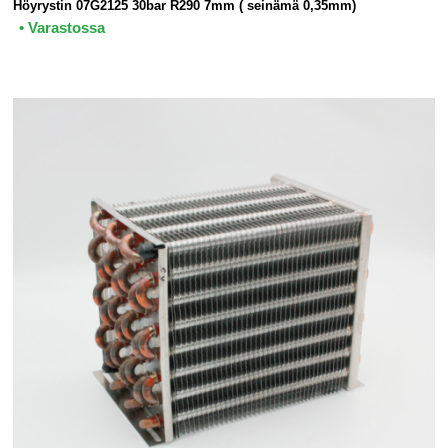
Höyrystin 07G2125 30bar R290 7mm ( seinämä 0,35mm)
• Varastossa