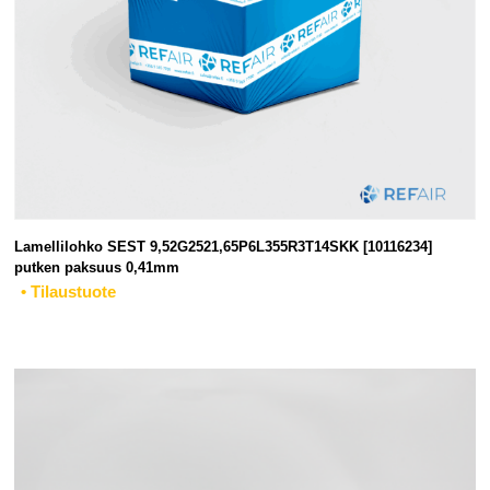
Lamellilohko SEST 9,52G2521,65P6L355R3T14SKK [10116234]
putken paksuus 0,41mm
• Tilaustuote