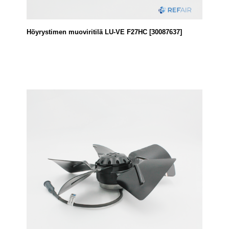
Höyrystimen muoviritilä LU-VE F27HC [30087637]