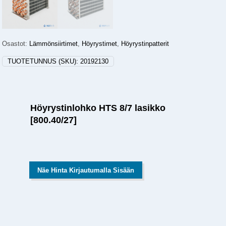
Osastot:
Lämmönsiirtimet
,
Höyrystimet
,
Höyrystinpatterit
TUOTETUNNUS (SKU):
20192130
Höyrystinlohko HTS 8/7 lasikko
[800.40/27]
Näe Hinta Kirjautumalla Sisään