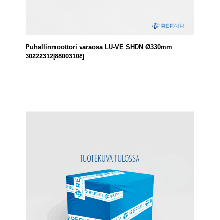
Puhallinmoottori varaosa LU-VE SHDN Ø330mm
30222312[88003108]