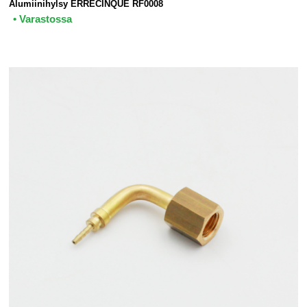
Alumiinihylsy ERRECINQUE RF0008
• Varastossa