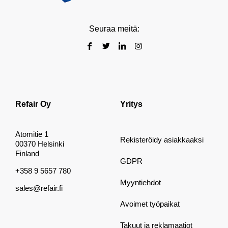
Seuraa meitä:
Refair Oy
Yritys
Atomitie 1
Rekisteröidy asiakkaaksi
00370 Helsinki
Finland
GDPR
+358 9 5657 780
Myyntiehdot
sales@refair.fi
Avoimet työpaikat
Takuut ja reklamaatiot