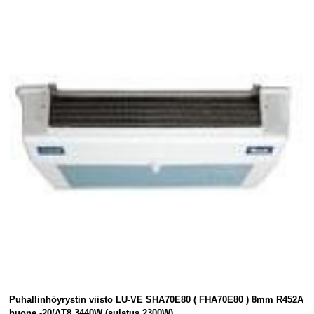
Puhallinhöyrystin viisto LU-VE SHA70E80 ( FHA70E80 ) 8mm R452A
huone -20/ΔT8 3440W (sulatus 2300W)