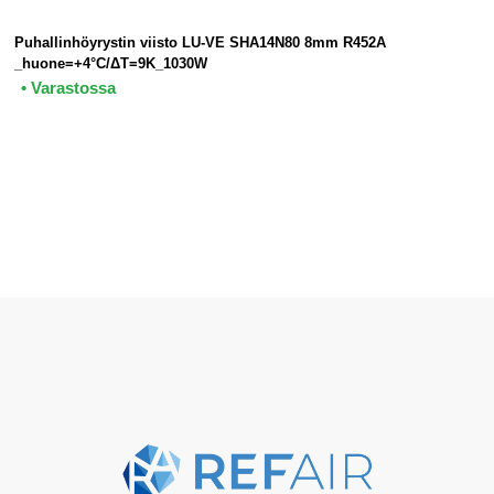
Puhallinhöyrystin viisto LU-VE SHA14N80 8mm R452A
_huone=+4°C/ΔT=9K_1030W
• Varastossa