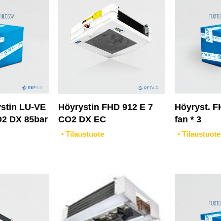
ystin LU-VE
Höyrystin FHD 912 E 7
Höyryst. F
2 DX 85bar
CO2 DX EC
fan * 3
• Tilaustuote
• Tilaustuote