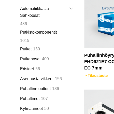
tuotetta
Automatiikka Ja
Sähköosat
486
486
tuotetta
Putkistokomponentit
1015
1015
tuotetta
130
Putket
130
Puhallinhöyr
tuotetta
409
Putkenosat
409
FHD921E7 CO
tuotetta
EC 7mm
56
Eristeet
56
tuotetta
• Tilaustuote
156
Asennustarvikkeet
156
tuotetta
136
Puhallinmoottorit
136
tuotetta
107
Puhaltimet
107
tuotetta
50
Kylmäaineet
50