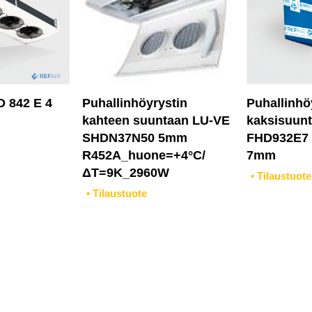
D 842 E 4
Puhallinhöyrystin
Puhallinhö
kahteen suuntaan LU-VE
kaksisuun
SHDN37N50 5mm
FHD932E7
R452A_huone=+4°C/
7mm
ΔT=9K_2960W
• Tilaustuote
• Tilaustuote