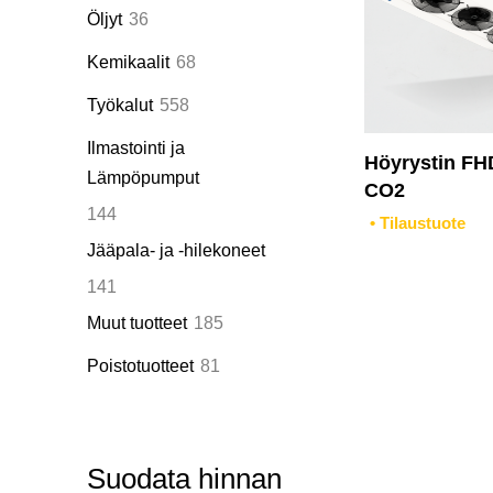
tuotetta
36
Öljyt
36
tuotetta
68
Kemikaalit
68
tuotetta
558
Työkalut
558
tuotetta
Ilmastointi ja
Höyrystin FH
Lämpöpumput
CO2
144
144
• Tilaustuote
tuotetta
Jääpala- ja -hilekoneet
141
141
tuotetta
185
Muut tuotteet
185
tuotetta
81
Poistotuotteet
81
tuotetta
Suodata hinnan