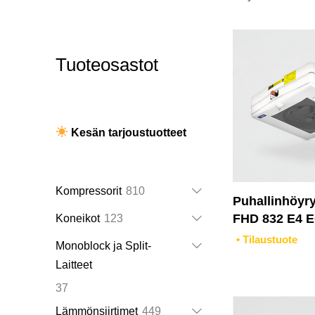
Tuoteosastot
Kesän tarjoustuotteet
810
Kompressorit
810
Puhallinhöyr
tuotetta
123
FHD 832 E4 
Koneikot
123
tuotetta
• Tilaustuote
Monoblock ja Split-
Laitteet
37
37
tuotetta
449
Lämmönsiirtimet
449