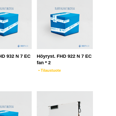
HD 932 N 7 EC
Höyryst. FHD 922 N 7 EC
fan * 2
• Tilaustuote