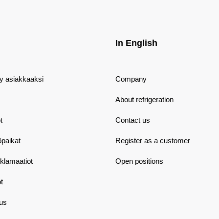
In English
dy asiakkaaksi
Company
About refrigeration
t
Contact us
öpaikat
Register as a customer
eklamaatiot
Open positions
t
aus