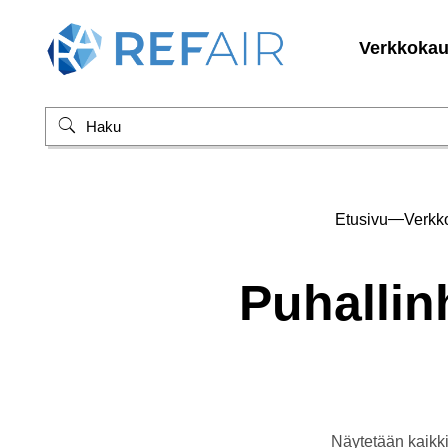
Verkkoka
—
Etusivu
Verkk
Puhallin
Näytetään kaikki