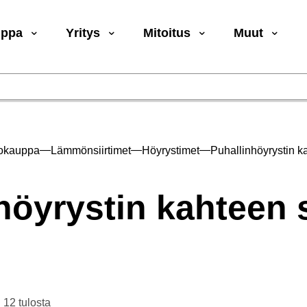
uppa
Yritys
Mitoitus
Muut
—
—
—
okauppa
Lämmönsiirtimet
Höyrystimet
Puhallinhöyrystin 
höyrystin kahteen
Suosituimmat
 12 tulosta