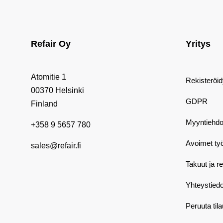
Refair Oy
Yritys
Atomitie 1
Rekisteröi
00370 Helsinki
GDPR
Finland
Myyntiehdo
+358 9 5657 780
Avoimet ty
sales@refair.fi
Takuut ja r
Yhteystiedo
Peruuta til