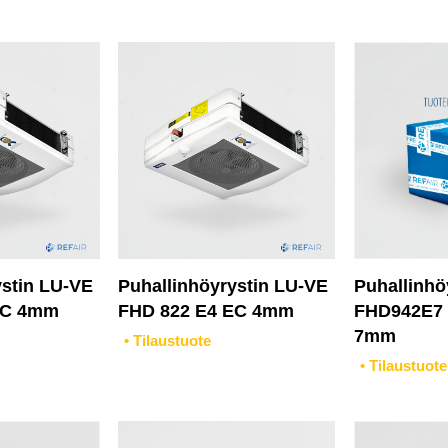
ensin
ystin LU-VE
Puhallinhöyrystin LU-VE
Puhallinhö
EC 4mm
FHD 822 E4 EC 4mm
FHD942E7
7mm
• Tilaustuote
• Tilaustuote