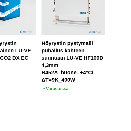
yrystin
Höyrystin pystymalli
tainen LU-VE
puhallus kahteen
 CO2 DX EC
suuntaan LU-VE HF109D
4,3mm
R452A_huone=+4°C/
ΔT=9K_400W
• Varastossa