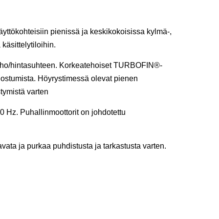
yttökohteisiin pienissä ja keskikokoisissa kylmä-,
käsittelytiloihin.
teho/hintasuhteen. Korkeatehoiset TURBOFIN®-
uodostumista. Höyrystimessä olevat pienen
stymistä varten
 Hz. Puhallinmoottorit on johdotettu
avata ja purkaa puhdistusta ja tarkastusta varten.