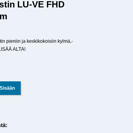
ystin LU-VE FHD
mm
in pieniin ja keskikokoisiin kylmä,-
E LISÄÄ ALTA!
 Sisään
stä: