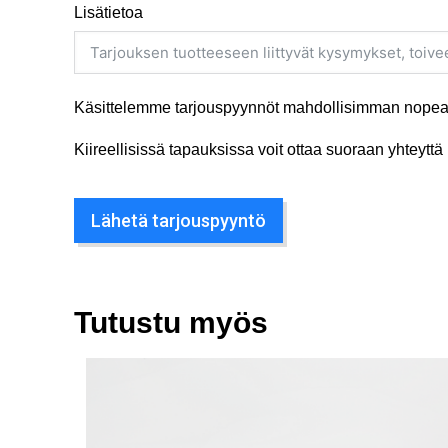
Lisätietoa
Käsittelemme tarjouspyynnöt mahdollisimman nopeas
Kiireellisissä tapauksissa voit ottaa suoraan yhteyt
Lähetä tarjouspyyntö
Tutustu myös