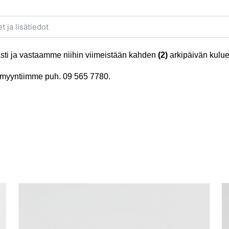
ti ja vastaamme niihin viimeistään kahden
(2)
arkipäivän kulue
tä myyntiimme puh.
09 565 7780
.