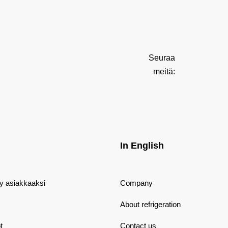
Seuraa
meitä:
In English
dy asiakkaaksi
Company
About refrigeration
t
Contact us