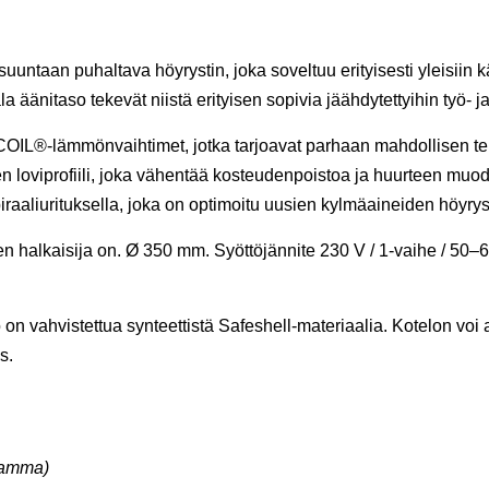
aan puhaltava höyrystin, joka soveltuu erityisesti yleisiin kä
äänitaso tekevät niistä erityisen sopivia jäähdytettyihin työ- ja 
COIL®-lämmönvaihtimet, jotka tarjoavat parhaan mahdollisen 
yinen loviprofiili, joka vähentää kosteudenpoistoa ja huurteen m
piraaliurituksella, joka on optimoitu uusien kylmäaineiden höyry
 halkaisija on. Ø 350 mm. Syöttöjännite 230 V / 1-vaihe / 50–60
on vahvistettua synteettistä Safeshell-materiaalia. Kotelon voi 
s.
ramma)