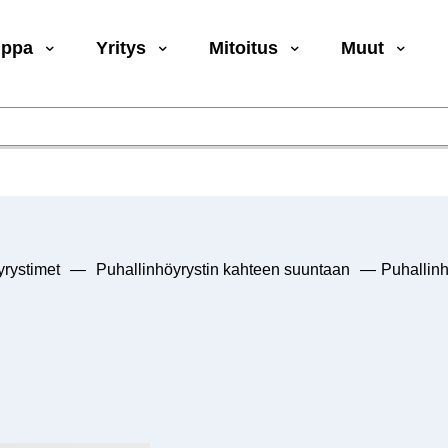
uppa
Yritys
Mitoitus
Muut
rystimet
—
Puhallinhöyrystin kahteen suuntaan
—
Puhallin