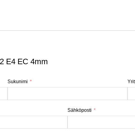
822 E4 EC 4mm
Sukunimi
Yri
Sähköposti