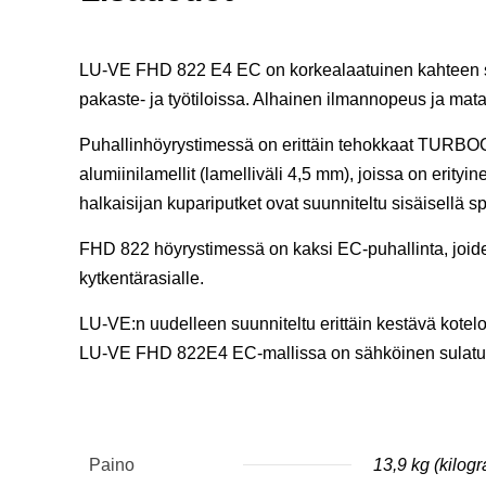
LU-VE FHD 822 E4 EC on korkealaatuinen kahteen suunt
pakaste- ja työtiloissa. Alhainen ilmannopeus ja matala 
Puhallinhöyrystimessä on erittäin tehokkaat TURBO
alumiinilamellit (lamelliväli 4,5 mm), joissa on erit
halkaisijan kupariputket ovat suunniteltu sisäisellä s
FHD 822 höyrystimessä on kaksi EC-puhallinta, joiden
kytkentärasialle.
LU-VE:n uudelleen suunniteltu erittäin kestävä kotelo 
LU-VE FHD 822E4 EC-mallissa on sähköinen sulatu
Paino
13,9 kg (kilog