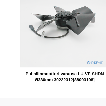
Puhallinmoottori varaosa LU-VE SHDN
Ø330mm 30222312[88003108]