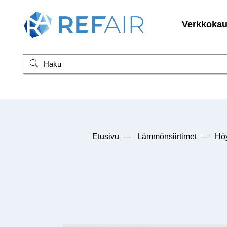
Verkkoka
Etusivu
—
Lämmönsiirtimet
—
Höy