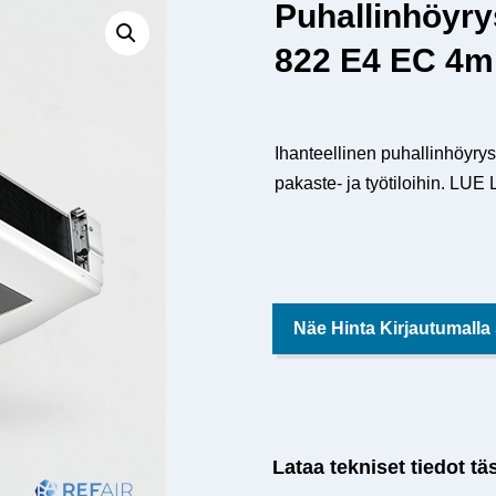
Puhallinhöyr
822 E4 EC 4
Ihanteellinen puhallinhöyryst
pakaste- ja työtiloihin. LU
Näe Hinta Kirjautumalla
Lataa tekniset tiedot tä