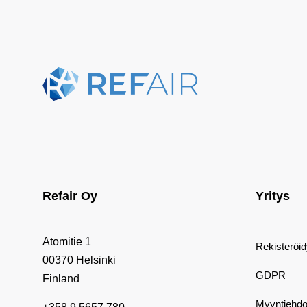
Refair Oy
Yritys
Atomitie 1
Rekisteröi
00370 Helsinki
GDPR
Finland
Myyntiehdo