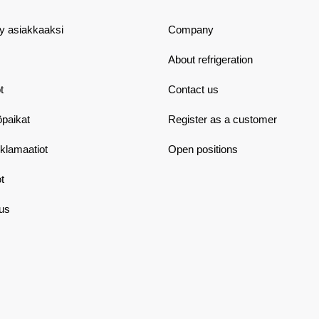
dy asiakkaaksi
Company
About refrigeration
t
Contact us
öpaikat
Register as a customer
eklamaatiot
Open positions
t
aus