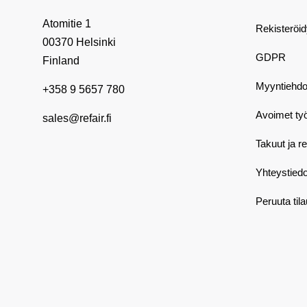
Atomitie 1
Rekisteröi
00370 Helsinki
GDPR
Finland
Myyntiehdo
+358 9 5657 780
Avoimet ty
sales@refair.fi
Takuut ja r
Yhteystiedo
Peruuta til