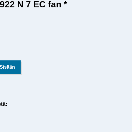
922 N 7 EC fan *
 Sisään
stä: