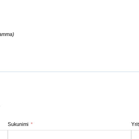
ramma)
2
Sukunimi
Yri