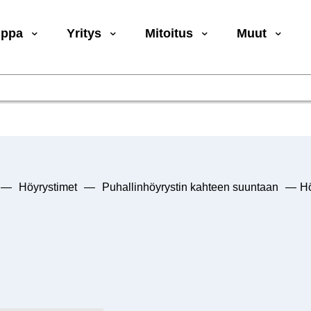
uppa
Yritys
Mitoitus
Muut
—
Höyrystimet
—
Puhallinhöyrystin kahteen suuntaan
—
Hö