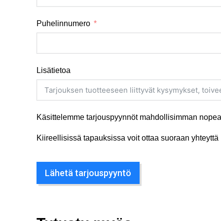
Puhelinnumero
Lisätietoa
Käsittelemme tarjouspyynnöt mahdollisimman nopeas
Kiireellisissä tapauksissa voit ottaa suoraan yhteyt
Lähetä tarjouspyyntö