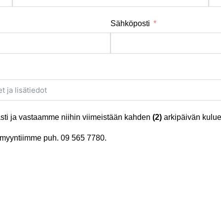
Sähköposti
ti ja vastaamme niihin viimeistään kahden
(2)
arkipäivän kulue
tä myyntiimme puh.
09 565 7780
.