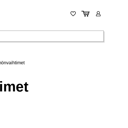
mönvaihtimet
timet