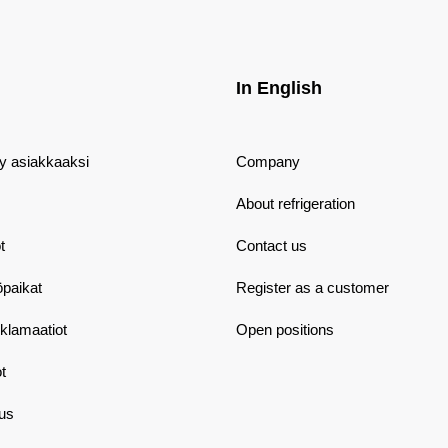
In English
dy asiakkaaksi
Company
About refrigeration
t
Contact us
öpaikat
Register as a customer
eklamaatiot
Open positions
t
aus