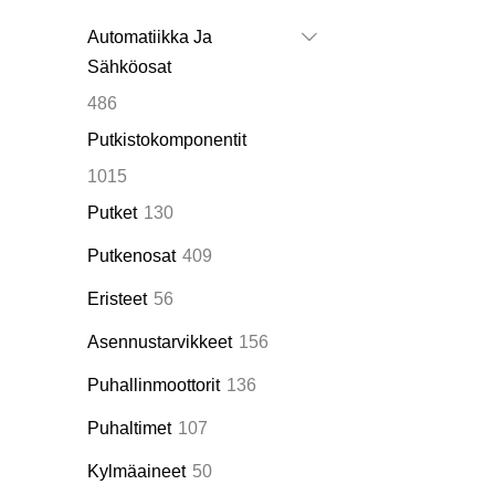
tuotetta
Automatiikka Ja
Sähköosat
486
486
tuotetta
Putkistokomponentit
1015
1015
tuotetta
130
Putket
130
tuotetta
409
Putkenosat
409
tuotetta
56
Eristeet
56
tuotetta
156
Asennustarvikkeet
156
tuotetta
136
Puhallinmoottorit
136
tuotetta
107
Puhaltimet
107
tuotetta
50
Kylmäaineet
50