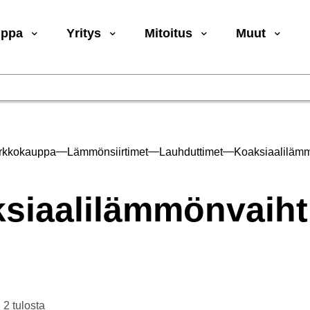
uppa
Yritys
Mitoitus
Muut
—
—
—
rkkokauppa
Lämmönsiirtimet
Lauhduttimet
Koaksiaaliläm
siaalilämmönvaih
Suosituimmat
 2 tulosta