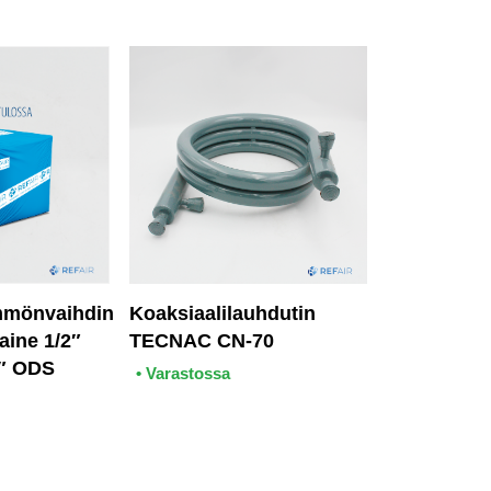
ensin
mmönvaihdin
Koaksiaalilauhdutin
aine 1/2″
TECNAC CN-70
4″ ODS
• Varastossa