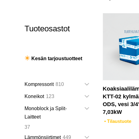
Tuoteosastot
Kesän tarjoustuotteet
810
Kompressorit
810
Koaksiaalilä
tuotetta
123
KTT-02 kylmä
Koneikot
123
ODS, vesi 3/
tuotetta
Monoblock ja Split-
7,03kW
Laitteet
• Tilaustuote
37
37
tuotetta
449
Lämmönsiirtimet
449