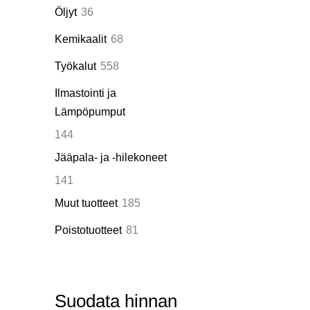
tuotetta
36
Öljyt
36
tuotetta
68
Kemikaalit
68
tuotetta
558
Työkalut
558
tuotetta
Ilmastointi ja
Lämpöpumput
144
144
tuotetta
Jääpala- ja -hilekoneet
141
141
tuotetta
185
Muut tuotteet
185
tuotetta
81
Poistotuotteet
81
tuotetta
Suodata hinnan