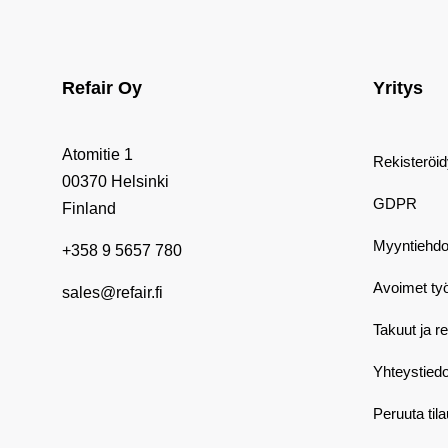
Refair Oy
Yritys
Atomitie 1
Rekisteröi
00370 Helsinki
GDPR
Finland
Myyntiehdo
+358 9 5657 780
Avoimet ty
sales@refair.fi
Takuut ja r
Yhteystiedo
Peruuta til