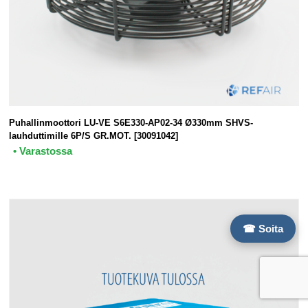
Puhallinmoottori LU-VE S6E330-AP02-34 Ø330mm SHVS-
lauhduttimille 6P/S GR.MOT. [30091042]
• Varastossa
☎ Soita