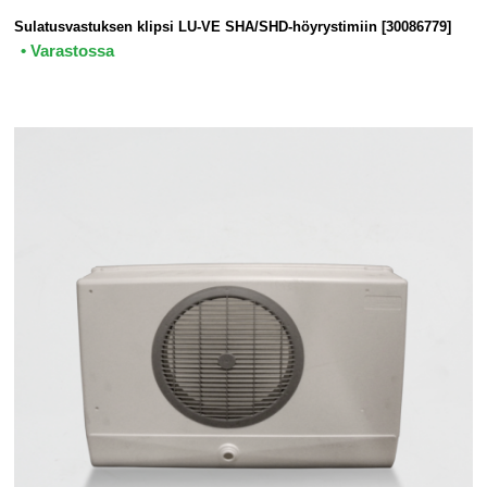
Sulatusvastuksen klipsi LU-VE SHA/SHD-höyrystimiin [30086779]
• Varastossa