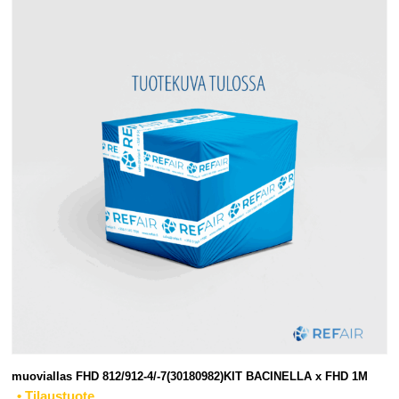
muoviallas FHD 812/912-4/-7(30180982)KIT BACINELLA x FHD 1M
• Tilaustuote