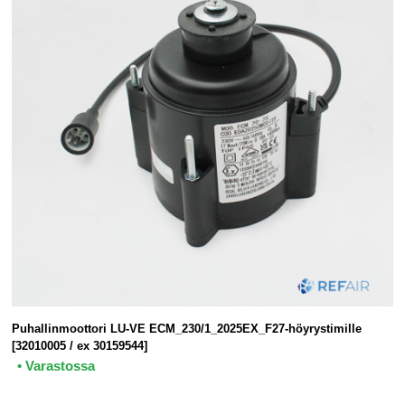
Puhallinmoottori LU-VE ECM_230/1_2025EX_F27-höyrystimille
[32010005 / ex 30159544]
• Varastossa