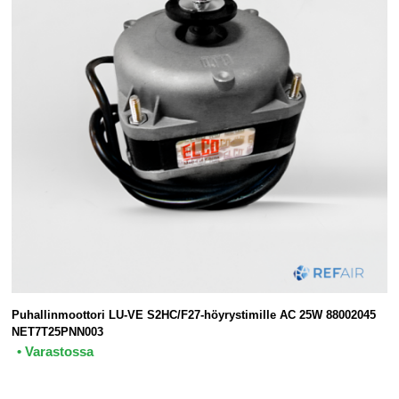
Puhallinmoottori LU-VE S2HC/F27-höyrystimille AC 25W 88002045
NET7T25PNN003
• Varastossa