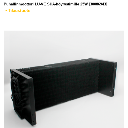
Puhallinmoottori LU-VE SHA-höyrystimille 25W [30086943]
• Tilaustuote