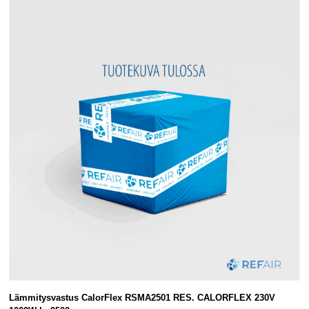
Lämmitysvastus CalorFlex RSMA2501 RES. CALORFLEX 230V