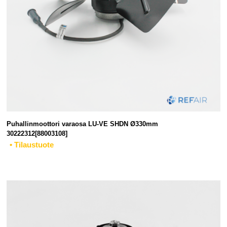
Puhallinmoottori varaosa LU-VE SHDN Ø330mm
30222312[88003108]
• Tilaustuote