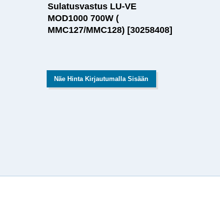
Sulatusvastus LU-VE
MOD1000 700W (
MMC127/MMC128) [30258408]
Näe Hinta Kirjautumalla Sisään