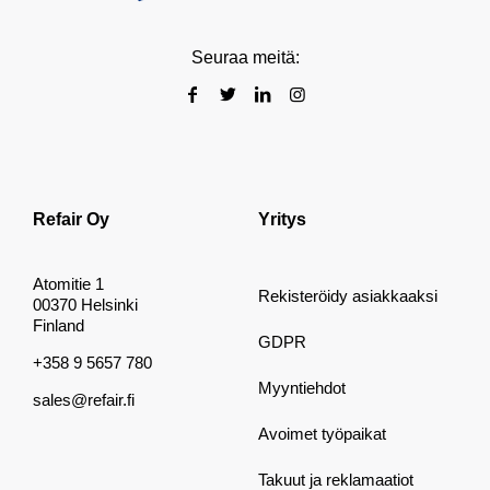
Seuraa meitä:
Refair Oy
Yritys
Atomitie 1
Rekisteröidy asiakkaaksi
00370 Helsinki
Finland
GDPR
+358 9 5657 780
Myyntiehdot
sales@refair.fi
Avoimet työpaikat
Takuut ja reklamaatiot