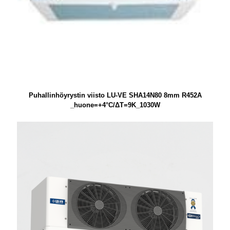
Puhallinhöyrystin viisto LU-VE SHA14N80 8mm R452A
_huone=+4°C/ΔT=9K_1030W