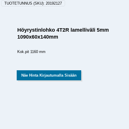
TUOTETUNNUS (SKU):
20192127
Höyrystinlohko 4T2R lamelliväli 5mm
1090x60x140mm
Kok.pit 1160 mm
Näe Hinta Kirjautumalla Sisään