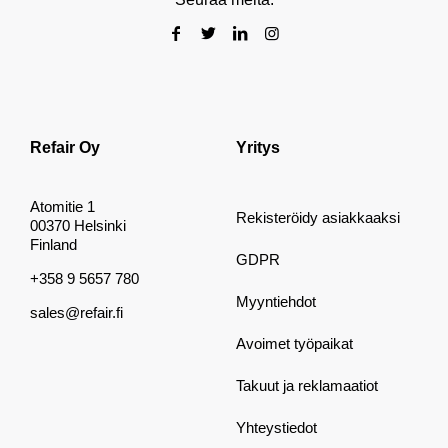
Refair Oy
Yritys
Atomitie 1
Rekisteröidy asiakkaaksi
00370 Helsinki
Finland
GDPR
+358 9 5657 780
Myyntiehdot
sales@refair.fi
Avoimet työpaikat
Takuut ja reklamaatiot
Yhteystiedot