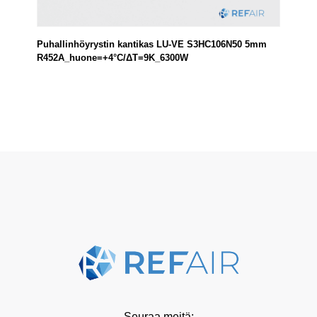
Puhallinhöyrystin kantikas LU-VE S3HC106N50 5mm
R452A_huone=+4°C/ΔT=9K_6300W
Seuraa meitä: