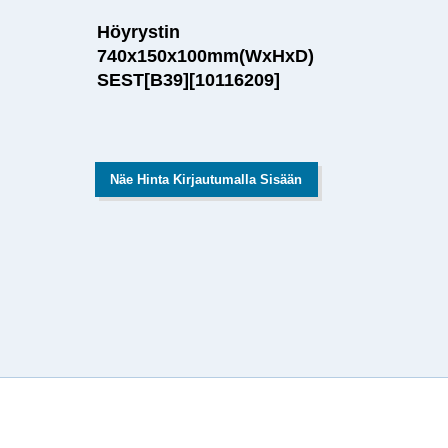
Höyrystin
740x150x100mm(WxHxD)
SEST[B39][10116209]
Näe Hinta Kirjautumalla Sisään