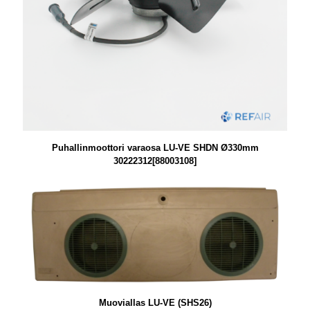
Puhallinmoottori varaosa LU-VE SHDN Ø330mm
30222312[88003108]
Muoviallas LU-VE (SHS26)