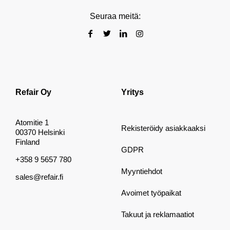
Seuraa meitä:
Refair Oy
Yritys
Atomitie 1
Rekisteröidy asiakkaaksi
00370 Helsinki
Finland
GDPR
+358 9 5657 780
Myyntiehdot
sales@refair.fi
Avoimet työpaikat
Takuut ja reklamaatiot