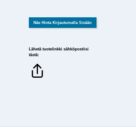
Näe Hinta Kirjautumalla Sisään
Lähetä tuotelinkki sähköpostiisi
tästä: