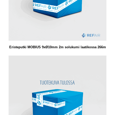
Eristeputki MOBIUS 9xØ10mm 2m solukumi laatikossa 266m