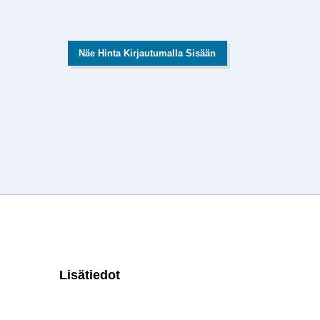
Näe Hinta Kirjautumalla Sisään
Lisätiedot