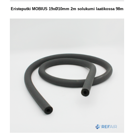
Eristeputki MOBIUS 19xØ10mm 2m solukumi laatikossa 98m