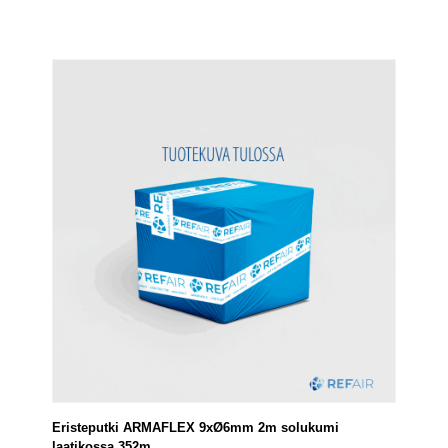
Eristeputki ARMAFLEX 9xØ6mm 2m solukumi
laatikossa 352m