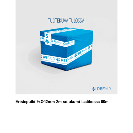
Eristeputki 9xØ42mm 2m solukumi laatikossa 60m