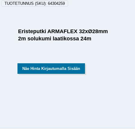
TUOTETUNNUS (SKU):
64304259
Eristeputki ARMAFLEX 32xØ28mm
2m solukumi laatikossa 24m
Näe Hinta Kirjautumalla Sisään