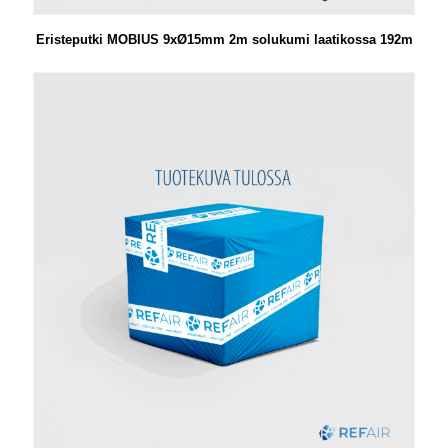
Eristeputki MOBIUS 9xØ15mm 2m solukumi laatikossa 192m