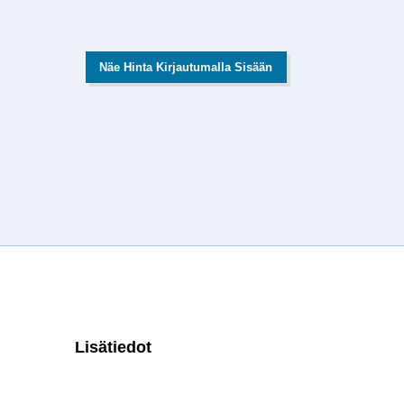
Näe Hinta Kirjautumalla Sisään
Lisätiedot