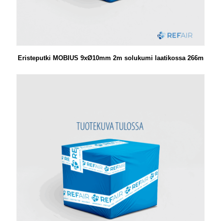
Eristeputki MOBIUS 9xØ10mm 2m solukumi laatikossa 266m