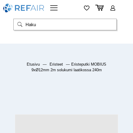
Etusivu
—
Eristeet
—
Eristeputki MOBIUS
9xØ12mm 2m solukumi laatikossa 240m