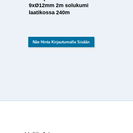
9xØ12mm 2m solukumi
laatikossa 240m
Näe Hinta Kirjautumalla Sisään