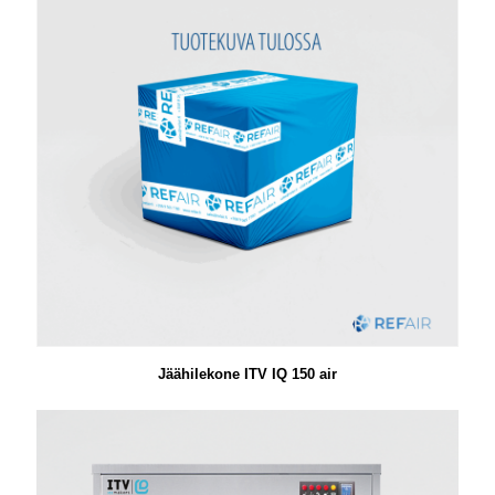
Jäähilekone ITV IQ 150 air