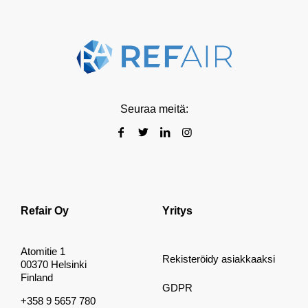
Seuraa meitä:
Refair Oy
Yritys
Atomitie 1
Rekisteröidy asiakkaaksi
00370 Helsinki
Finland
GDPR
+358 9 5657 780