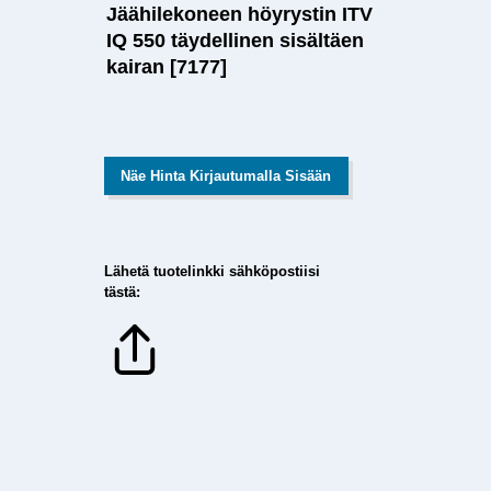
Jäähilekoneen höyrystin ITV
IQ 550 täydellinen sisältäen
kairan [7177]
Näe Hinta Kirjautumalla Sisään
Lähetä tuotelinkki sähköpostiisi
tästä: