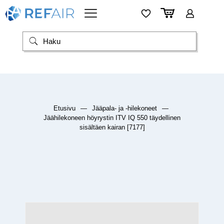
Etusivu
—
Jääpala- ja -hilekoneet
—
Jäähilekoneen höyrystin ITV IQ 550 täydellinen
sisältäen kairan [7177]