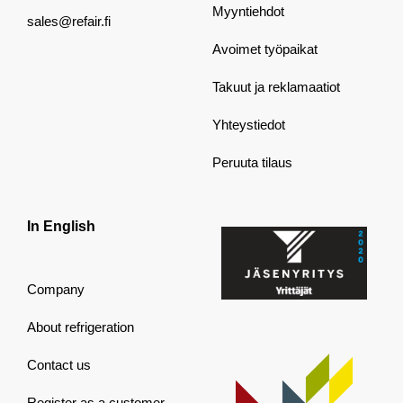
Myyntiehdot
sales@refair.fi
Avoimet työpaikat
Takuut ja reklamaatiot
Yhteystiedot
Peruuta tilaus
In English
Company
About refrigeration
Contact us
Register as a customer