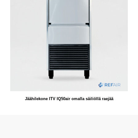
Jäähilekone ITV IQ50air omalla säiliöllä raejää