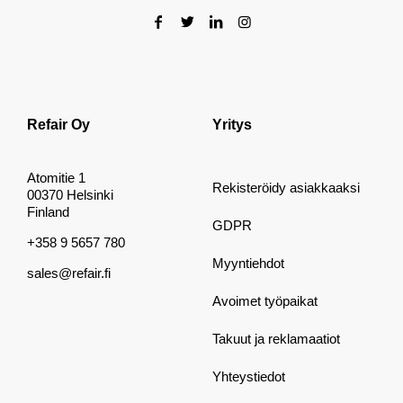
Refair Oy
Yritys
Atomitie 1
Rekisteröidy asiakkaaksi
00370 Helsinki
Finland
GDPR
+358 9 5657 780
Myyntiehdot
sales@refair.fi
Avoimet työpaikat
Takuut ja reklamaatiot
Yhteystiedot