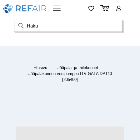
Etusivu
—
Jääpala- ja -hilekoneet
—
Jääpalakoneen vesipumppu ITV GALA DP140
[205400]