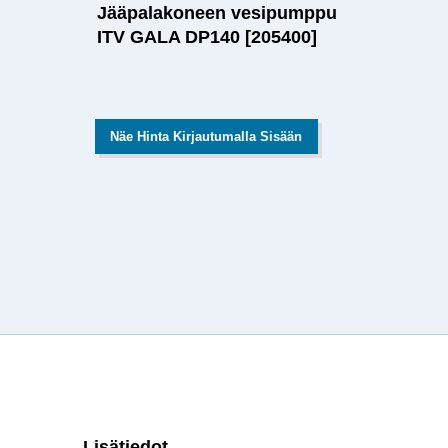
Jääpalakoneen vesipumppu
ITV GALA DP140 [205400]
Näe Hinta Kirjautumalla Sisään
Lisätiedot