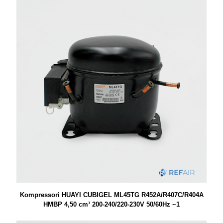
Kompressori HUAYI CUBIGEL ML45TG R452A/R407C/R404A
HMBP 4,50 cm³ 200-240/220-230V 50/60Hz ~1