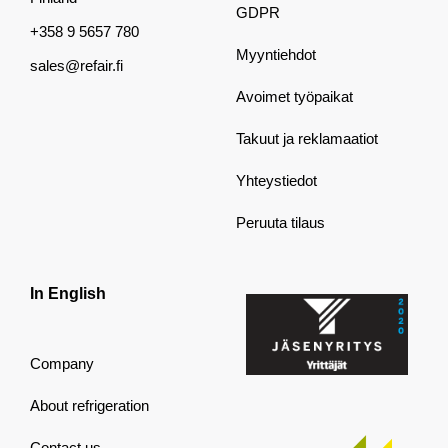
GDPR
+358 9 5657 780
Myyntiehdot
sales@refair.fi
Avoimet työpaikat
Takuut ja reklamaatiot
Yhteystiedot
Peruuta tilaus
In English
Company
About refrigeration
Contact us