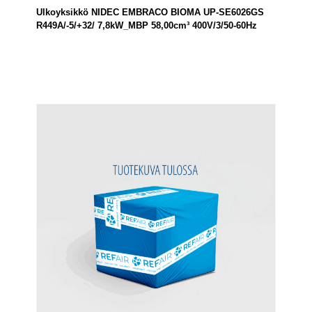
Ulkoyksikkö NIDEC EMBRACO BIOMA UP-SE6026GS
R449A/-5/+32/ 7,8kW_MBP 58,00cm³ 400V/3/50-60Hz