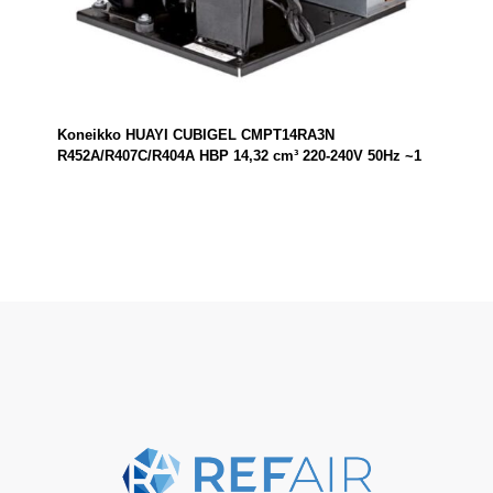
Koneikko HUAYI CUBIGEL CMPT14RA3N
R452A/R407C/R404A HBP 14,32 cm³ 220-240V 50Hz ~1