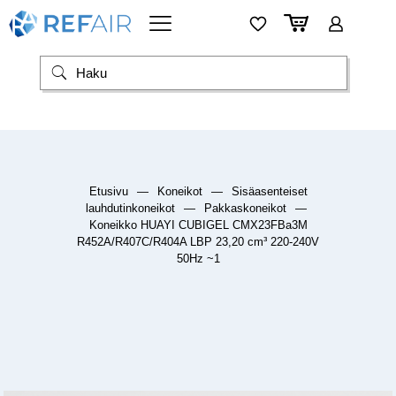
Etusivu
—
Koneikot
—
Sisäasenteiset
lauhdutinkoneikot
—
Pakkaskoneikot
—
Koneikko HUAYI CUBIGEL CMX23FBa3M
R452A/R407C/R404A LBP 23,20 cm³ 220-240V
50Hz ~1