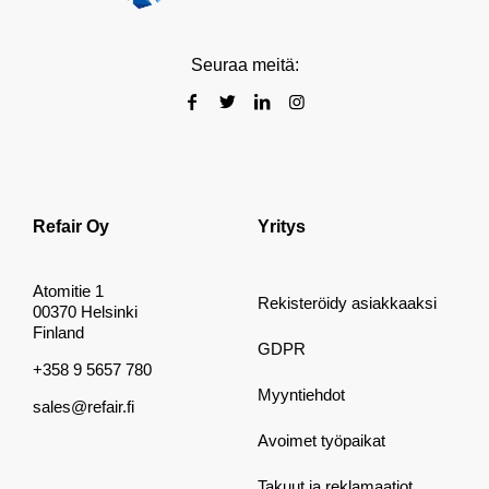
Seuraa meitä:
Refair Oy
Yritys
Atomitie 1
Rekisteröidy asiakkaaksi
00370 Helsinki
Finland
GDPR
+358 9 5657 780
Myyntiehdot
sales@refair.fi
Avoimet työpaikat
Takuut ja reklamaatiot