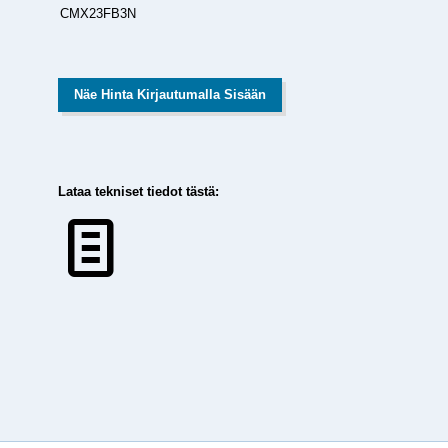
CMX23FB3N
Näe Hinta Kirjautumalla Sisään
Lataa tekniset tiedot tästä: