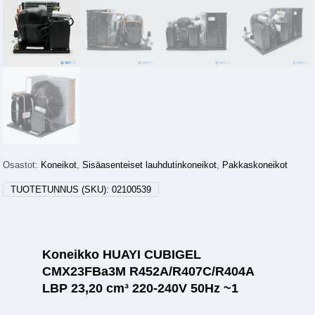
Osastot:
Koneikot
,
Sisäasenteiset lauhdutinkoneikot
,
Pakkaskoneikot
TUOTETUNNUS (SKU):
02100539
Koneikko HUAYI CUBIGEL
CMX23FBa3M R452A/R407C/R404A
LBP 23,20 cm³ 220-240V 50Hz ~1