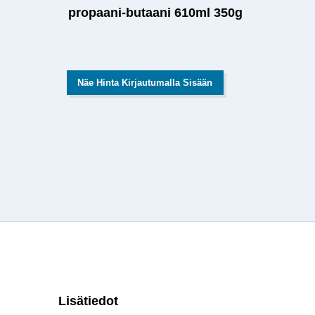
propaani-butaani 610ml 350g
Näe Hinta Kirjautumalla Sisään
Lisätiedot