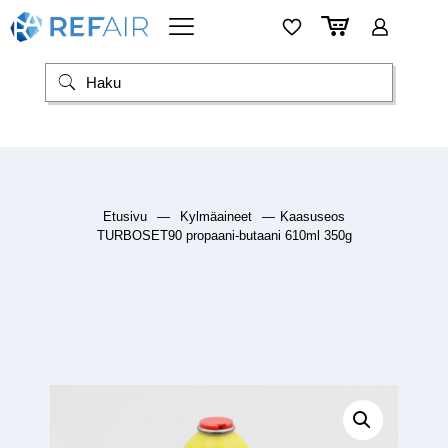
Etusivu
—
Kylmäaineet
—
Kaasuseos
TURBOSET90 propaani-butaani 610ml 350g