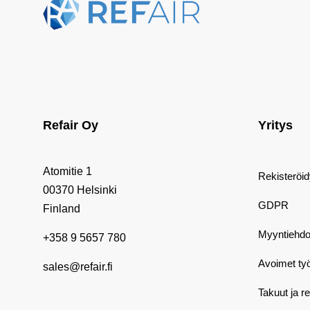
Refair Oy
Yritys
Atomitie 1
Rekisteröi
00370 Helsinki
GDPR
Finland
Myyntiehdo
+358 9 5657 780
Avoimet ty
sales@refair.fi
Takuut ja r