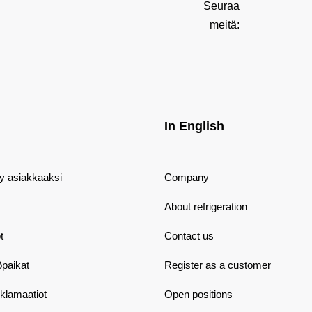
Seuraa
meitä:
In English
dy asiakkaaksi
Company
About refrigeration
t
Contact us
öpaikat
Register as a customer
eklamaatiot
Open positions