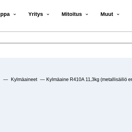
uppa
Yritys
Mitoitus
Muut
u
—
Kylmäaineet
—
Kylmäaine R410A 11,3kg (metallisäiliö e