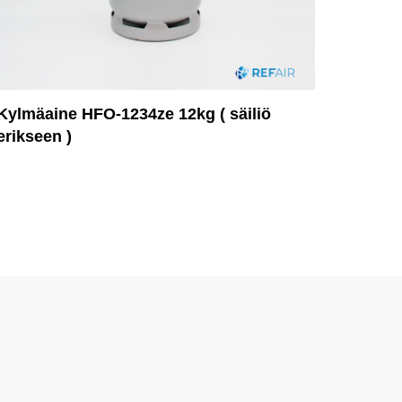
Kylmäaine HFO-1234ze 12kg ( säiliö
erikseen )