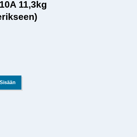
10A 11,3kg
 erikseen)
 Sisään