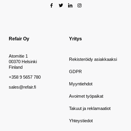
Refair Oy
Yritys
Atomitie 1
Rekisteröidy asiakkaaksi
00370 Helsinki
Finland
GDPR
+358 9 5657 780
Myyntiehdot
sales@refair.fi
Avoimet työpaikat
Takuut ja reklamaatiot
Yhteystiedot