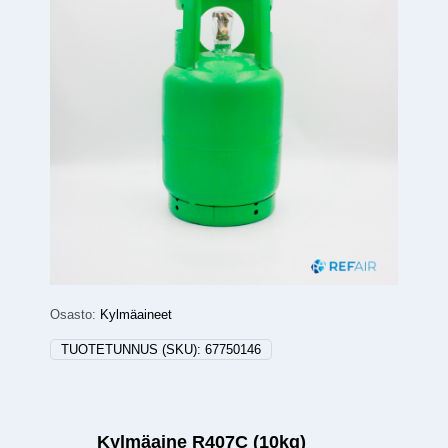
Osasto:
Kylmäaineet
TUOTETUNNUS (SKU):
67750146
Kylmäaine R407C (10kg)