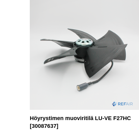
Höyrystimen muoviritilä LU-VE F27HC
[30087637]