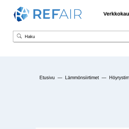
Verkkoka
Etusivu
—
Lämmönsiirtimet
—
Höyrystim