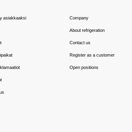
dy asiakkaaksi
Company
About refrigeration
t
Contact us
öpaikat
Register as a customer
eklamaatiot
Open positions
t
aus