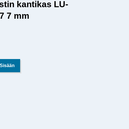
stin kantikas LU-
7 7 mm
 Sisään