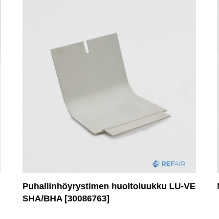
Puhallinhöyrystimen huoltoluukku LU-VE
SHA/BHA [30086763]