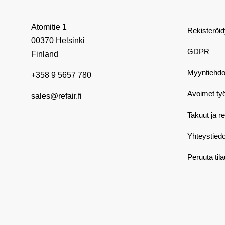
Atomitie 1
Rekisteröi
00370 Helsinki
GDPR
Finland
Myyntiehdo
+358 9 5657 780
Avoimet ty
sales@refair.fi
Takuut ja r
Yhteystiedo
Peruuta til