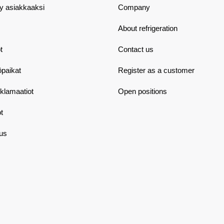
dy asiakkaaksi
Company
About refrigeration
t
Contact us
öpaikat
Register as a customer
eklamaatiot
Open positions
t
aus