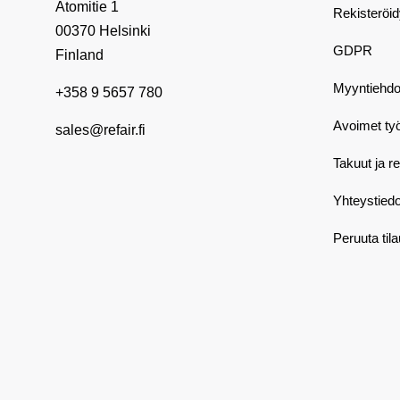
Atomitie 1
Rekisteröi
00370 Helsinki
GDPR
Finland
Myyntiehdo
+358 9 5657 780
Avoimet ty
sales@refair.fi
Takuut ja r
Yhteystiedo
Peruuta til