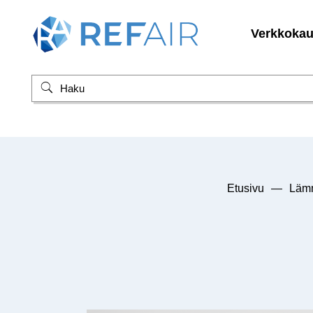
Verkkoka
Etusivu
—
Lämm