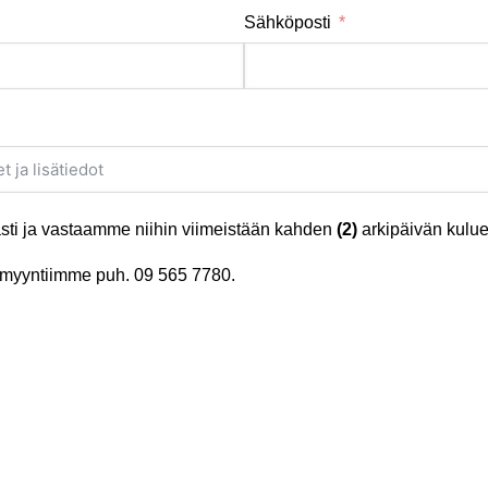
Sähköposti
ti ja vastaamme niihin viimeistään kahden
(2)
arkipäivän kulue
tä myyntiimme puh.
09 565 7780
.