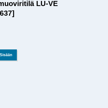
uoviritilä LU-VE
637]
 Sisään