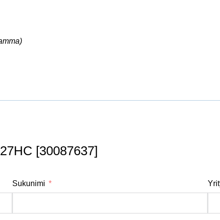
ramma)
F27HC [30087637]
Sukunimi
Yri