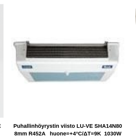
E
Puhallinhöyrystin viisto LU-VE SHA14N80
8mm R452A _huone=+4°C/ΔT=9K_1030W