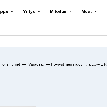
uppa
Yritys
Mitoitus
Muut
önsiirtimet
—
Varaosat
—
Höyrystimen muoviritilä LU-VE 