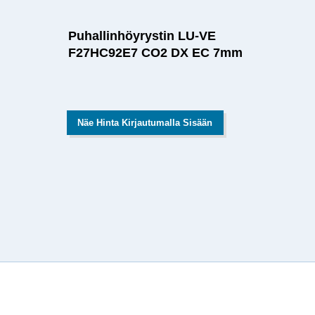
Puhallinhöyrystin LU-VE
F27HC92E7 CO2 DX EC 7mm
Näe Hinta Kirjautumalla Sisään