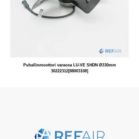
Puhallinmoottori varaosa LU-VE SHDN Ø330mm
30222312[88003108]