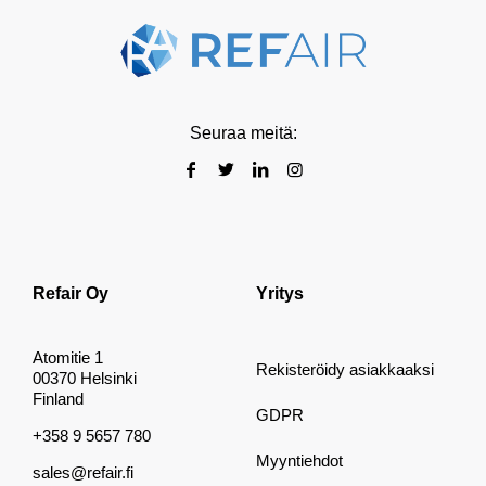
Seuraa meitä:
Refair Oy
Yritys
Atomitie 1
Rekisteröidy asiakkaaksi
00370 Helsinki
Finland
GDPR
+358 9 5657 780
Myyntiehdot
sales@refair.fi