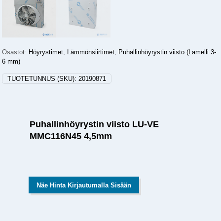
Osastot:
Höyrystimet
,
Lämmönsiirtimet
,
Puhallinhöyrystin viisto (Lamelli 3-
6 mm)
TUOTETUNNUS (SKU):
20190871
Puhallinhöyrystin viisto LU-VE
MMC116N45 4,5mm
Näe Hinta Kirjautumalla Sisään