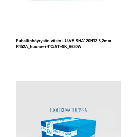
Puhallinhöyrystin viisto LU-VE SHA120N32 3,2mm
R452A_huone=+4°C/ΔT=9K_6630W