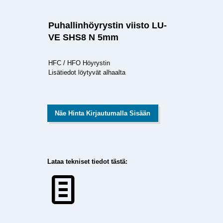
Puhallinhöyrystin viisto LU-
VE SHS8 N 5mm
HFC / HFO Höyrystin
Lisätiedot löytyvät alhaalta
Näe Hinta Kirjautumalla Sisään
Lataa tekniset tiedot tästä: