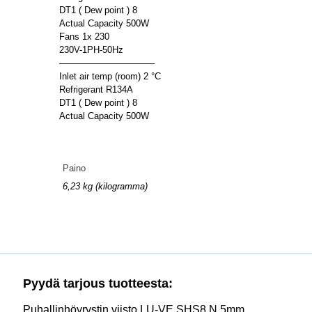
DT1 ( Dew point ) 8
Actual Capacity 500W
Fans 1x 230
230V-1PH-50Hz
——————————–
Inlet air temp (room) 2 °C
Refrigerant R134A
DT1 ( Dew point ) 8
Actual Capacity 500W
Paino
6,23 kg (kilogramma)
Pyydä tarjous tuotteesta:
Puhallinhöyrystin viisto LU-VE SHS8 N 5mm