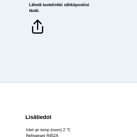
Lähetä tuotelinkki sähköpostiisi
tästä:
Lisätiedot
Inlet air temp (room) 2 °C
Refrigerant R452A