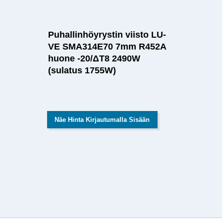
Puhallinhöyrystin viisto LU-
VE SMA314E70 7mm R452A
huone -20/ΔT8 2490W
(sulatus 1755W)
Näe Hinta Kirjautumalla Sisään