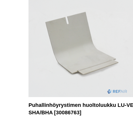
Puhallinhöyrystimen huoltoluukku LU-V
SHA/BHA [30086763]