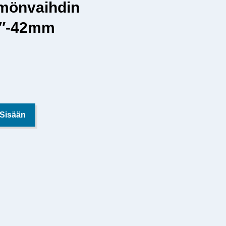
mönvaihdin
8″-42mm
 Sisään