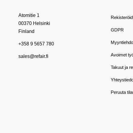
Atomitie 1
Rekisteröi
00370 Helsinki
GDPR
Finland
Myyntiehdo
+358 9 5657 780
Avoimet ty
sales@refair.fi
Takuut ja r
Yhteystiedo
Peruuta til