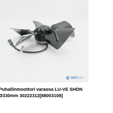
Puhallinmoottori varaosa LU-VE SHDN
Ø330mm 30222312[88003108]