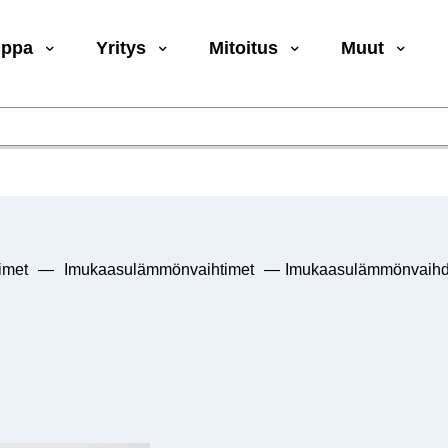
uppa
Yritys
Mitoitus
Muut
imet
—
Imukaasulämmönvaihtimet
—
Imukaasulämmönvaihd