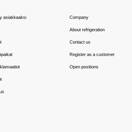
dy asiakkaaksi
Company
About refrigeration
t
Contact us
öpaikat
Register as a customer
eklamaatiot
Open positions
t
aus