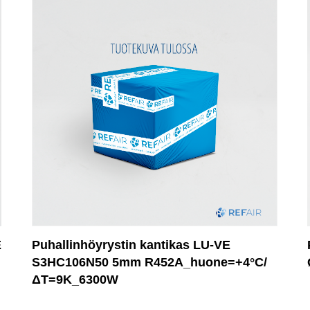
E
Puhallinhöyrystin kantikas LU-VE
S3HC106N50 5mm R452A_huone=+4°C/
ΔT=9K_6300W