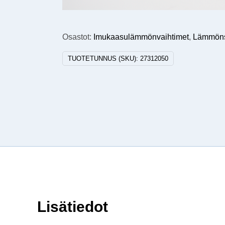
Osastot:
Imukaasulämmönvaihtimet
,
Lämmönsi
TUOTETUNNUS (SKU):
27312050
Lisätiedot