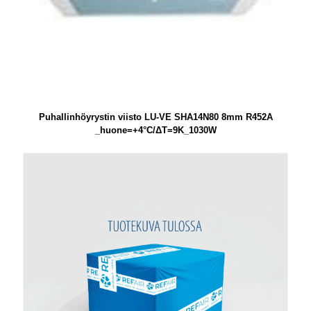
Puhallinhöyrystin viisto LU-VE SHA14N80 8mm R452A
_huone=+4°C/ΔT=9K_1030W