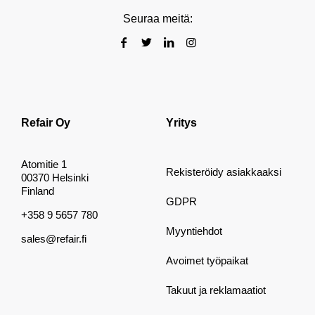
Seuraa meitä:
Refair Oy
Yritys
Atomitie 1
Rekisteröidy asiakkaaksi
00370 Helsinki
Finland
GDPR
+358 9 5657 780
Myyntiehdot
sales@refair.fi
Avoimet työpaikat
Takuut ja reklamaatiot