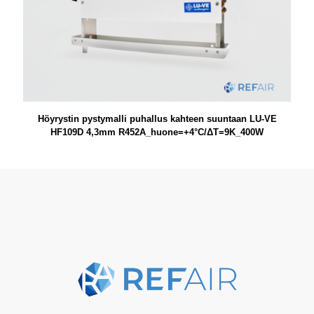
Höyrystin pystymalli puhallus kahteen suuntaan LU-VE
HF109D 4,3mm R452A_huone=+4°C/ΔT=9K_400W