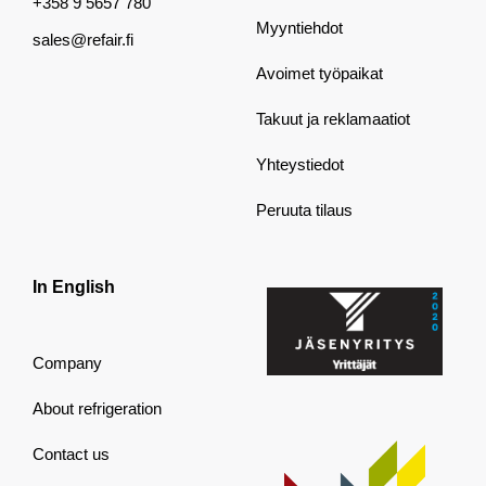
+358 9 5657 780
Myyntiehdot
sales@refair.fi
Avoimet työpaikat
Takuut ja reklamaatiot
Yhteystiedot
Peruuta tilaus
In English
Company
About refrigeration
Contact us