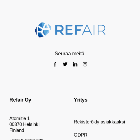
Seuraa meitä:
Refair Oy
Yritys
Atomitie 1
Rekisteröidy asiakkaaksi
00370 Helsinki
Finland
GDPR