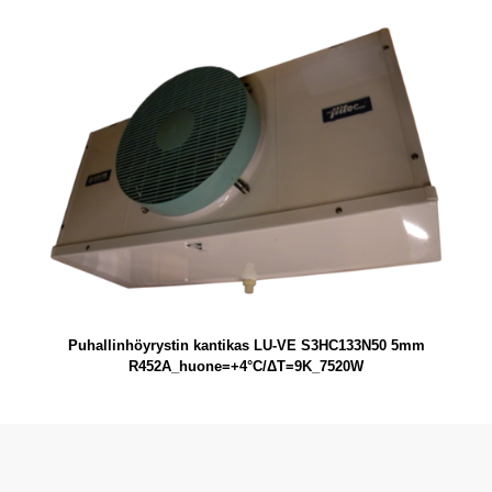
Puhallinhöyrystin kantikas LU-VE S3HC133N50 5mm
R452A_huone=+4°C/ΔT=9K_7520W