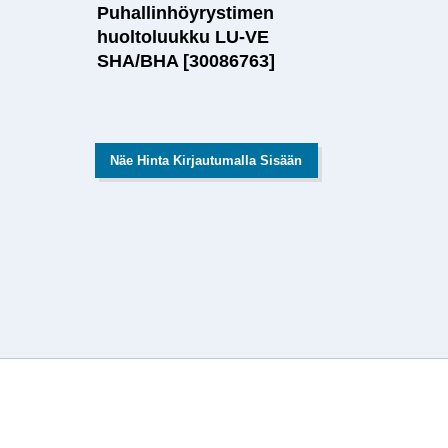
Puhallinhöyrystimen
huoltoluukku LU-VE
SHA/BHA [30086763]
Näe Hinta Kirjautumalla Sisään