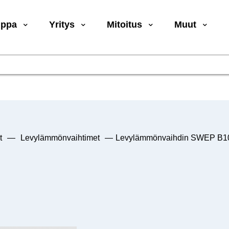
uppa
Yritys
Mitoitus
Muut
t
—
Levylämmönvaihtimet
—
Levylämmönvaihdin SWEP B10