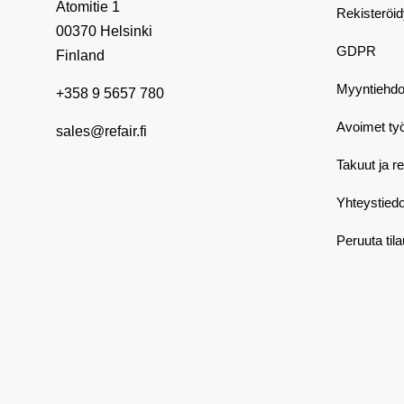
Atomitie 1
Rekisteröi
00370 Helsinki
GDPR
Finland
Myyntiehdo
+358 9 5657 780
Avoimet ty
sales@refair.fi
Takuut ja r
Yhteystiedo
Peruuta til