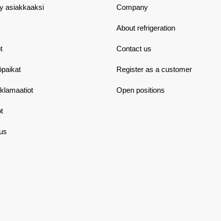
dy asiakkaaksi
Company
About refrigeration
t
Contact us
öpaikat
Register as a customer
eklamaatiot
Open positions
t
aus