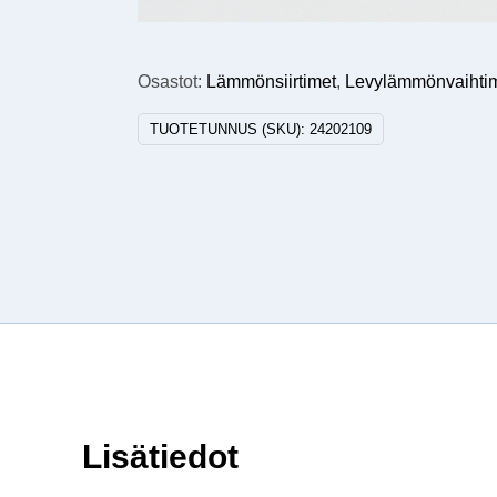
Osastot:
Lämmönsiirtimet
,
Levylämmönvaihti
TUOTETUNNUS (SKU):
24202109
Lisätiedot