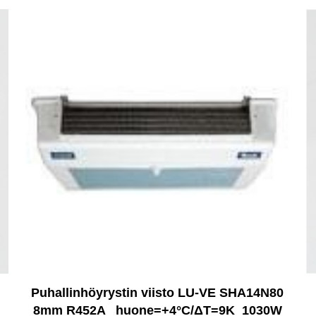
Puhallinhöyrystin viisto LU-VE SHA14N80
8mm R452A _huone=+4°C/ΔT=9K_1030W