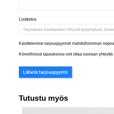
Lisätietoa
Käsittelemme tarjouspyynnöt mahdollisimman nopeas
Kiireellisissä tapauksissa voit ottaa suoraan yhteyt
Lähetä tarjouspyyntö
Tutustu myös