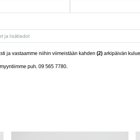
ti ja vastaamme niihin viimeistään kahden
(2)
arkipäivän kulue
tä myyntiimme puh.
09 565 7780
.