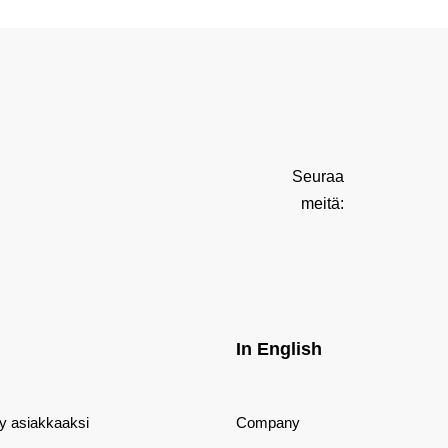
Seuraa
meitä:
In English
dy asiakkaaksi
Company