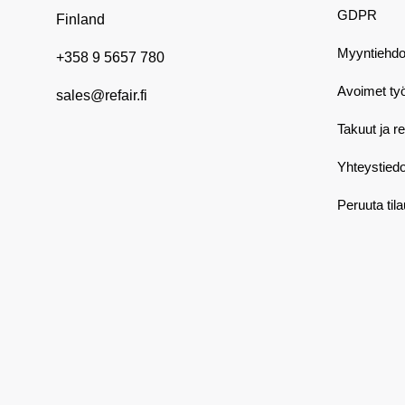
GDPR
Finland
Myyntiehdo
+358 9 5657 780
Avoimet ty
sales@refair.fi
Takuut ja r
Yhteystiedo
Peruuta til