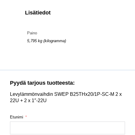
Lisätiedot
Paino
5,795 kg (kilogramma)
Pyydä tarjous tuotteesta:
Levylämmönvaihdin SWEP B25THx20/1P-SC-M 2 x
22U + 2 x 1″-22U
Etunimi