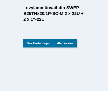
Levylämmönvaihdin SWEP
B25THx20/1P-SC-M 2 x 22U +
2 x 1″-22U
Näe Hinta Kirjautumalla Sisään