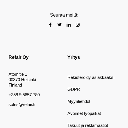
Seuraa meitä:
Refair Oy
Yritys
Atomitie 1
Rekisteröidy asiakkaaksi
00370 Helsinki
Finland
GDPR
+358 9 5657 780
Myyntiehdot
sales@refair.fi
Avoimet työpaikat
Takuut ja reklamaatiot