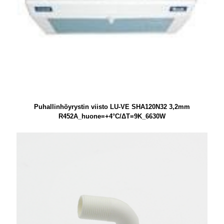
Puhallinhöyrystin viisto LU-VE SHA120N32 3,2mm
R452A_huone=+4°C/ΔT=9K_6630W