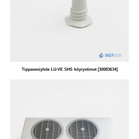
Tippavesiyhde LU-VE SHS höyrystimet [30083634]