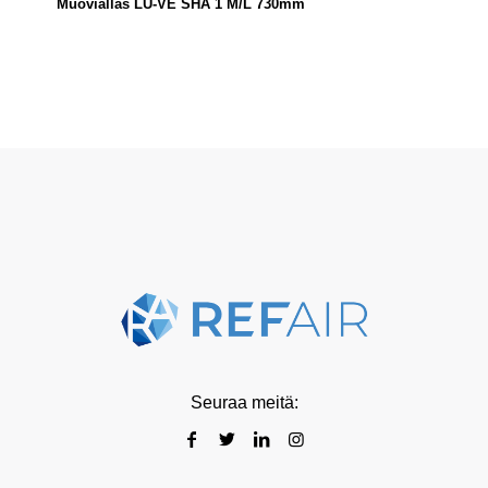
Muoviallas LU-VE SHA 1 M/L 730mm
Seuraa meitä: