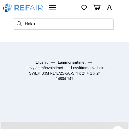
Etusivu
—
Lämmönsiirtimet
—
Levylämmönvaihtimet
—
Levylämmönvaihdin
SWEP B35Hx141/2S-SC-S 4 x 2″ + 2 x 2″
14804-141