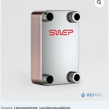
Osastot:
Lämmönsiirtimet
,
Levylämmönvaihtimet