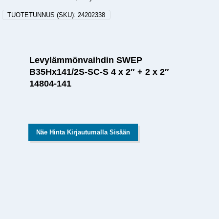
TUOTETUNNUS (SKU):
24202338
Levylämmönvaihdin SWEP
B35Hx141/2S-SC-S 4 x 2″ + 2 x 2″
14804-141
Näe Hinta Kirjautumalla Sisään