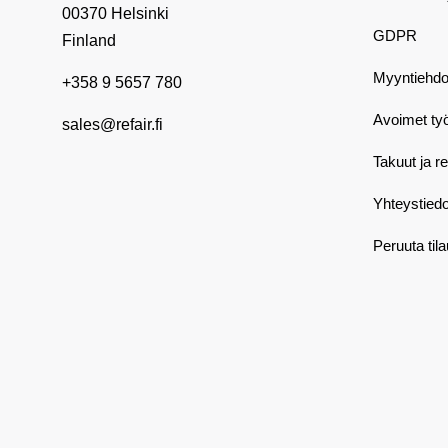
00370 Helsinki
GDPR
Finland
Myyntiehdo
+358 9 5657 780
Avoimet ty
sales@refair.fi
Takuut ja r
Yhteystiedo
Peruuta til