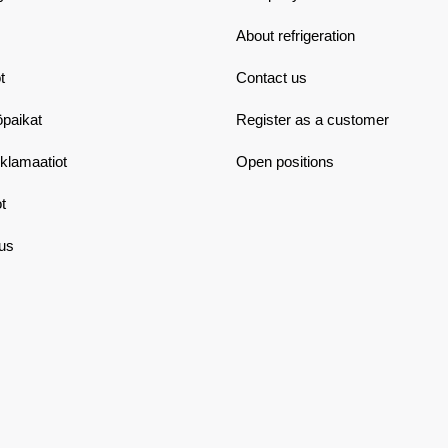
About refrigeration
t
Contact us
öpaikat
Register as a customer
eklamaatiot
Open positions
t
aus