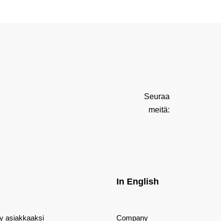
Seuraa
meitä:
In English
dy asiakkaaksi
Company