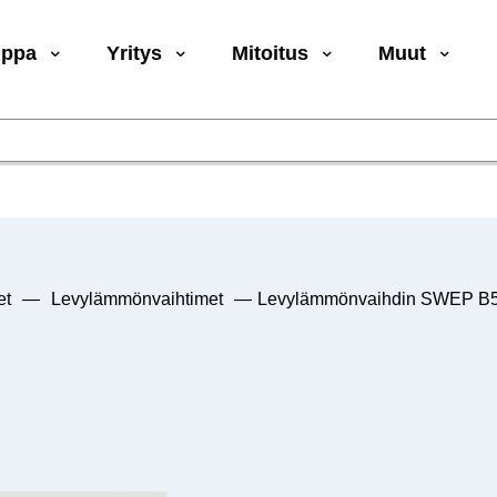
uppa
Yritys
Mitoitus
Muut
et
—
Levylämmönvaihtimet
—
Levylämmönvaihdin SWEP B56