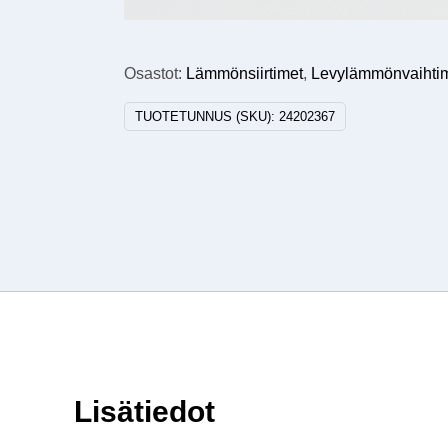
Osastot:
Lämmönsiirtimet
,
Levylämmönvaihti
TUOTETUNNUS (SKU):
24202367
Lisätiedot