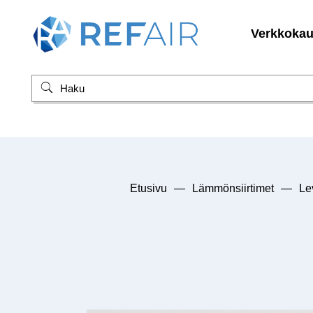
Verkkoka
Etusivu
—
Lämmönsiirtimet
—
Le