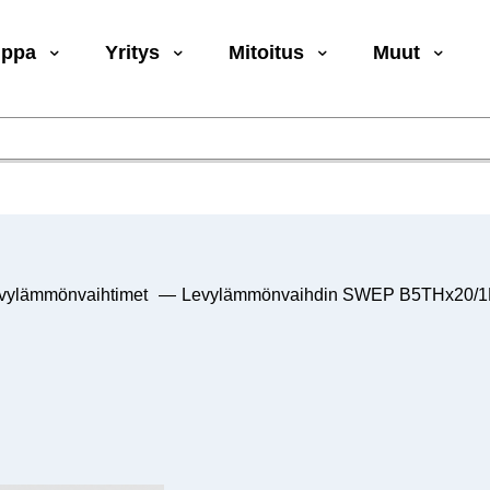
uppa
Yritys
Mitoitus
Muut
vylämmönvaihtimet
—
Levylämmönvaihdin SWEP B5THx20/1P-S