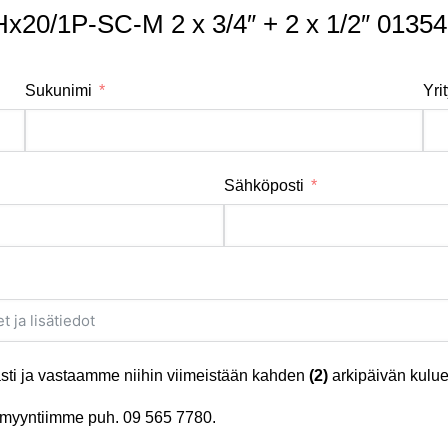
0/1P-SC-M 2 x 3/4″ + 2 x 1/2″ 01354
Sukunimi
Yri
Sähköposti
ti ja vastaamme niihin viimeistään kahden
(2)
arkipäivän kulue
tä myyntiimme puh.
09 565 7780
.