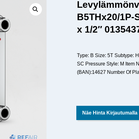
Levylämmönv
B5THx20/1P-SC
x 1/2″ 013543
Type: B Size: 5T Subtype: H
SC Pressure Style: M Item 
(BAN):14627 Number Of Pla
Näe Hinta Kirjautumalla