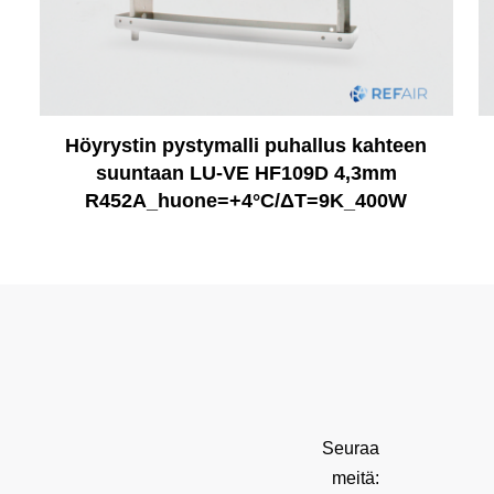
Höyrystin pystymalli puhallus kahteen
suuntaan LU-VE HF109D 4,3mm
R452A_huone=+4°C/ΔT=9K_400W
Seuraa
meitä: