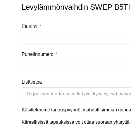
Levylämmönvaihdin SWEP B5THx2
Etunimi
Puhelinnumero
Lisätietoa
Käsittelemme tarjouspyynnöt mahdollisimman nopeas
Kiireellisissä tapauksissa voit ottaa suoraan yhteyt