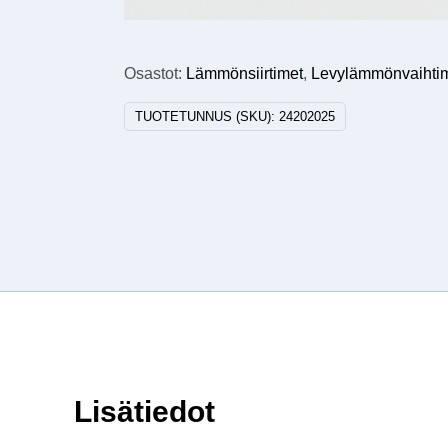
Osastot:
Lämmönsiirtimet
,
Levylämmönvaihti
TUOTETUNNUS (SKU):
24202025
Lisätiedot