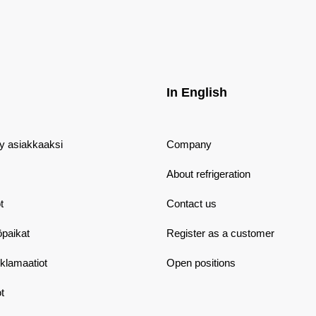
In English
dy asiakkaaksi
Company
About refrigeration
t
Contact us
öpaikat
Register as a customer
eklamaatiot
Open positions
t