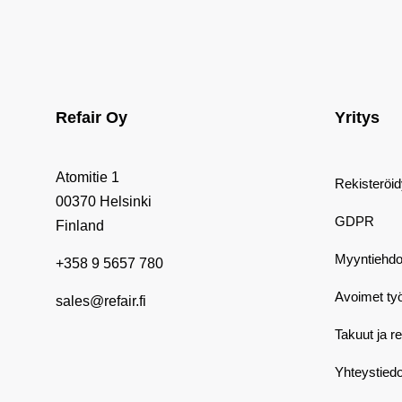
Refair Oy
Yritys
Atomitie 1
Rekisteröi
00370 Helsinki
GDPR
Finland
Myyntiehdo
+358 9 5657 780
Avoimet ty
sales@refair.fi
Takuut ja r
Yhteystiedo