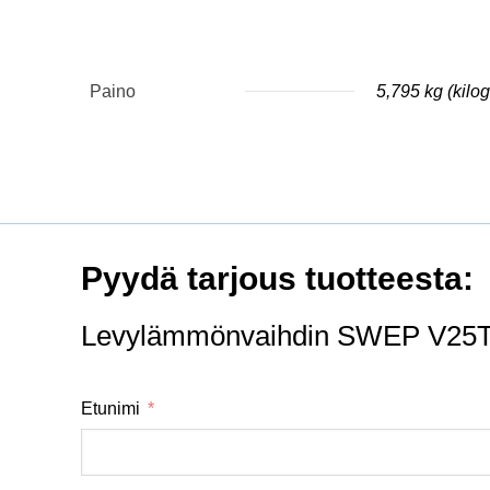
Paino
5,795 kg (kil
Pyydä tarjous tuotteesta:
Levylämmönvaihdin SWEP V25TH
Etunimi