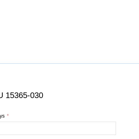
U 15365-030
tys