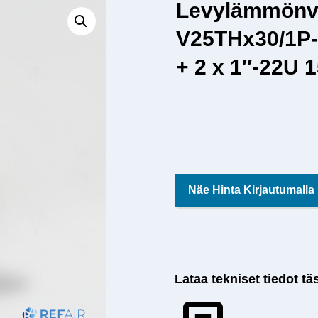
Levylämmönv
V25THx30/1P-
+ 2 x 1″-22U 
Näe Hinta Kirjautumalla
Lataa tekniset tiedot tä