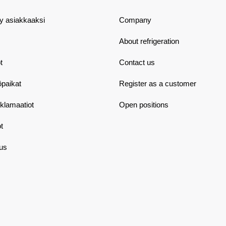
dy asiakkaaksi
Company
About refrigeration
t
Contact us
öpaikat
Register as a customer
eklamaatiot
Open positions
t
aus