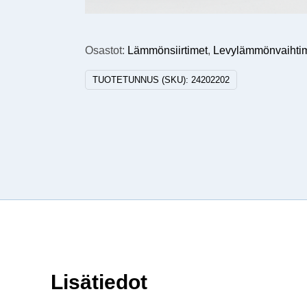
Osastot:
Lämmönsiirtimet
,
Levylämmönvaihti
TUOTETUNNUS (SKU):
24202202
Lisätiedot