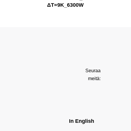
ΔT=9K_6300W
Seuraa
meitä:
In English