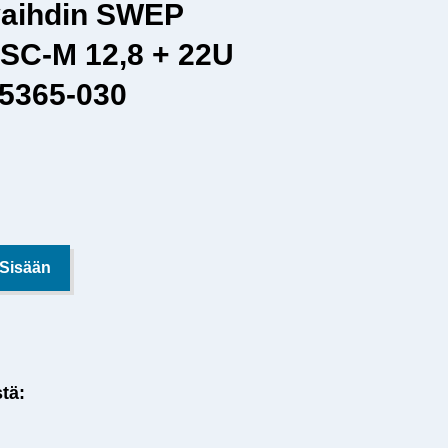
aihdin SWEP
SC-M 12,8 + 22U
15365-030
 Sisään
stä: