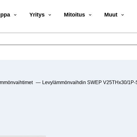
uppa
Yritys
Mitoitus
Muut
ämmönvaihtimet
—
Levylämmönvaihdin SWEP V25THx30/1P-SC