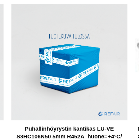
Puhallinhöyrystin kantikas LU-VE
S3HC106N50 5mm R452A_huone=+4°C/