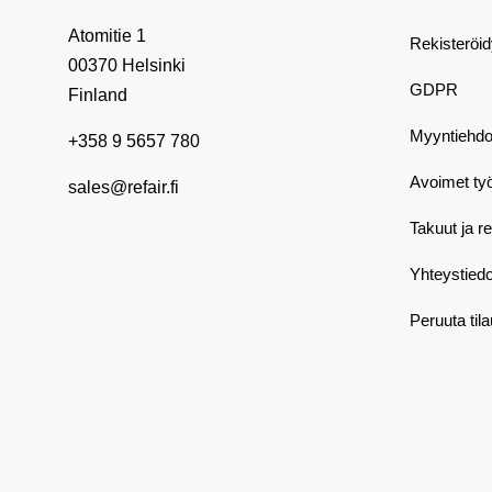
Atomitie 1
Rekisteröi
00370 Helsinki
GDPR
Finland
Myyntiehdo
+358 9 5657 780
Avoimet ty
sales@refair.fi
Takuut ja r
Yhteystiedo
Peruuta til