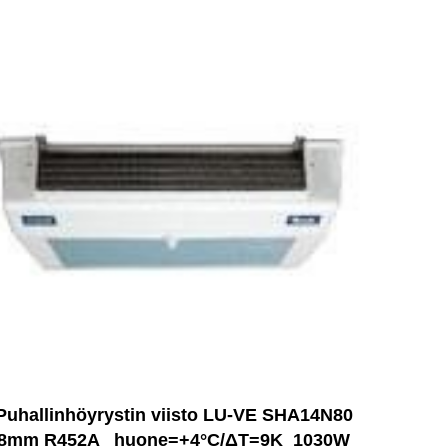
Puhallinhöyrystin viisto LU-VE SHA14N80
8mm R452A _huone=+4°C/ΔT=9K_1030W