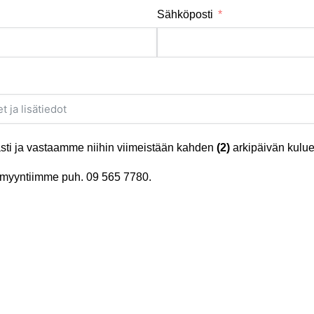
Sähköposti
ti ja vastaamme niihin viimeistään kahden
(2)
arkipäivän kulue
tä myyntiimme puh.
09 565 7780
.