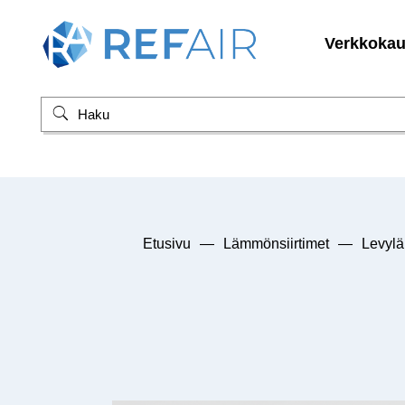
Verkkoka
Etusivu
—
Lämmönsiirtimet
—
Levyl